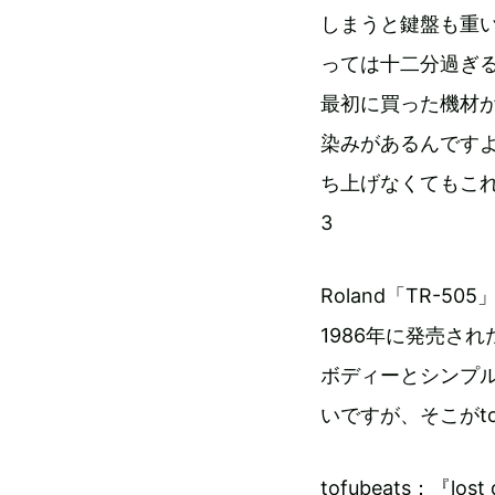
しまうと鍵盤も重
っては十二分過ぎ
最初に買った機材が
染みがあるんです
ち上げなくてもこ
3
Roland「TR-505
1986年に発売さ
ボディーとシンプ
いですが、そこがto
tofubeats：『