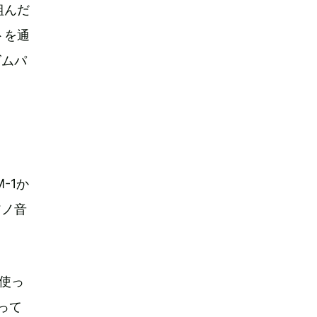
組んだ
トを通
ズムパ
-1か
アノ音
て使っ
って