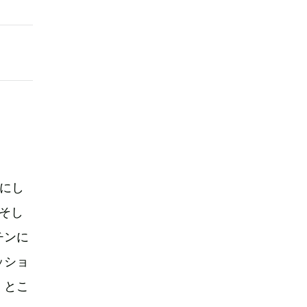
にし
、そし
チンに
ッショ
くとこ