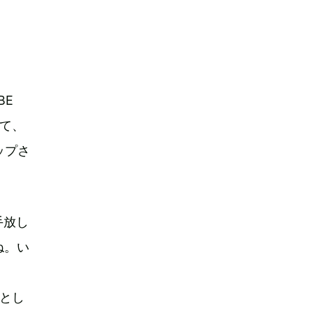
BE
て、
ップさ
手放し
ね。い
ーとし