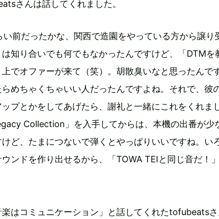
beatsさんは話してくれました。
：2年くらい前だったかな、関西で造園をやっている方から譲り
とは知り合いでも何でもなかったんですけど、「DTMを
ト上でオファーが来て（笑）。胡散臭いなと思ったんで
たらめちゃくちゃいい人だったんですよね。それで、彼
アップとかをしてあげたら、謝礼と一緒にこれをくれま
gacy Collection」を入手してからは、本機の出番が
すけど、たまにつないで弾くとやっぱりいいですね。い
ウンドを作り出せるから、「TOWA TEIと同じ音だ！
楽はコミュニケーション」と話してくれたtofubeats