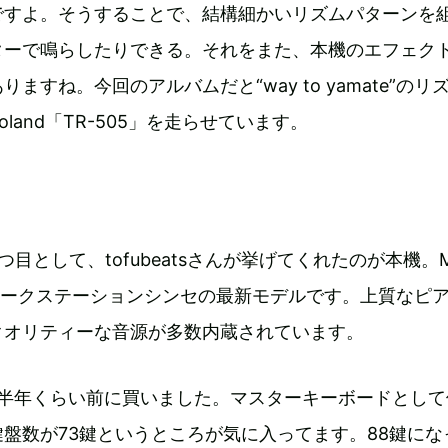
ですよ。そうすることで、結構細かいリズムパターンを
ターで鳴らしたりできる。それをまた、本機のエフェク
ますね。今回のアルバムだと“way to yamate”のリ
land「TR-505」を走らせています。
目として、tofubeatsさんが挙げてくれたのが本機。M
ワークステーションシンセの最新モデルです。上質なピ
クオリティーな音源が多数内蔵されています。
：これは半年くらい前に買いました。マスターキーボードとし
盤数が73鍵というところが気に入ってます。88鍵にな