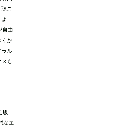
く聴こ
すよ
が自由
つくか
ノラル
クスも
刻版
思議なエ