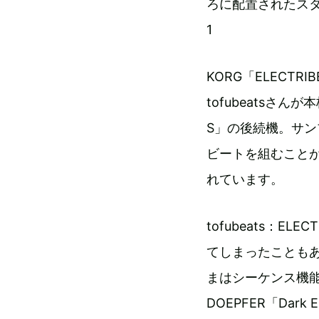
ろに配置されたス
1
KORG「ELECTRIB
tofubeatsさん
S」の後続機。サ
ビートを組むことが
れています。
tofubeats：
てしまったことも
まはシーケンス機能
DOEPFER「Dar