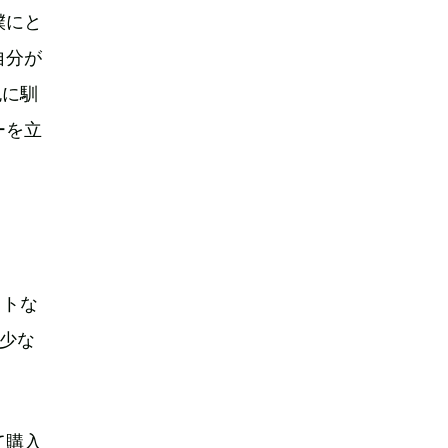
僕にと
自分が
色に馴
ーを立
クトな
少な
て購入