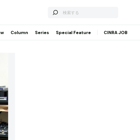
ew
Column
Series
Special Feature
CINRA JOB