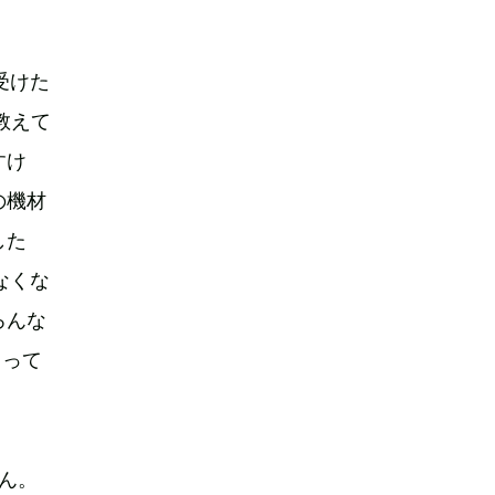
受けた
教えて
すけ
の機材
した
少なくな
ろんな
」って
さん。