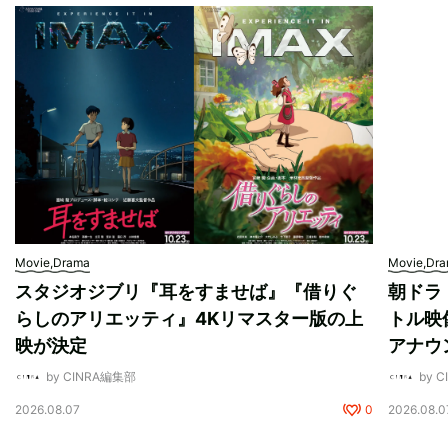
Movie,Drama
Movie,Dr
スタジオジブリ『耳をすませば』『借りぐ
朝ドラ
らしのアリエッティ』4Kリマスター版の上
トル映
映が決定
アナウ
by CINRA編集部
by 
2026.08.07
0
2026.08.0