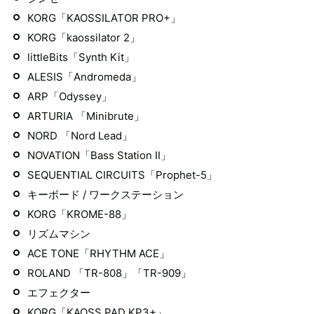
KORG「KAOSSILATOR PRO+」
KORG「kaossilator 2」
littleBits「Synth Kit」
ALESIS「Andromeda」
ARP「Odyssey」
ARTURIA 「Minibrute」
NORD 「Nord Lead」
NOVATION「Bass Station II」
SEQUENTIAL CIRCUITS「Prophet-5」
キーボード / ワークステーション
KORG「KROME-88」
リズムマシン
ACE TONE「RHYTHM ACE」
ROLAND 「TR-808」「TR-909」
エフェクター
KORG「KAOSS PAD KP3+」