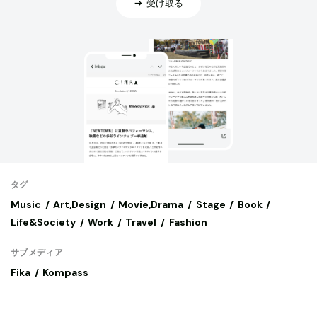
受け取る
タグ
Music
Art,Design
Movie,Drama
Stage
Book
Life&Society
Work
Travel
Fashion
サブメディア
Fika
Kompass