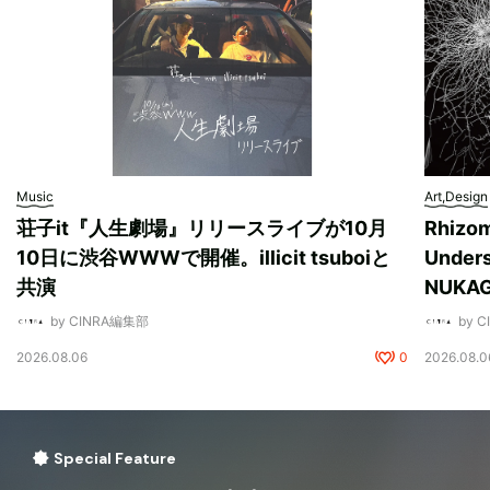
Music
Art,Design
荘子it『人生劇場』リリースライブが10月
Rhizo
10日に渋谷WWWで開催。illicit tsuboiと
Unde
共演
NUK
by CINRA編集部
by 
2026.08.06
0
2026.08.0
Special Feature