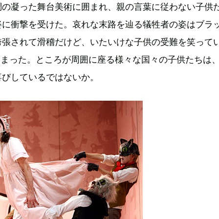
調の凝った舞台美術に囲まれ、親の言葉に従わない子供
姿に衝撃を受けた。哀れな末路を辿る犠牲者の姿はブラ
誇張されて滑稽だけど、いたいけな子供の受難を笑って
しまった。ところが周囲に座る様々な国々の子供たちは
喜びしているではないか。