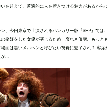
違いを超えて、普遍的に人を惹きつける魅力があるから
ン、今回東京で上演されるハンガリー版『SHP』では
んの格好をした女優が演じるため、哀れさ倍増。もっと
す場面は黒いメルヘンと呼びたい視覚に魅了され？ 客席
たが…