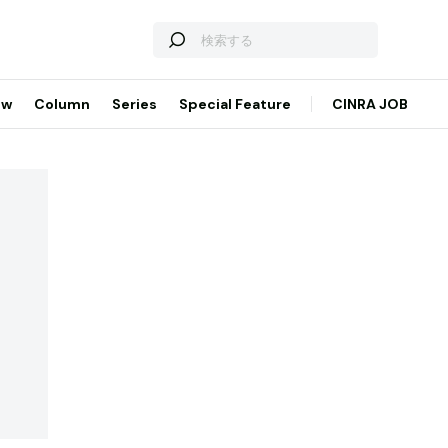
ew
Column
Series
Special Feature
CINRA JOB