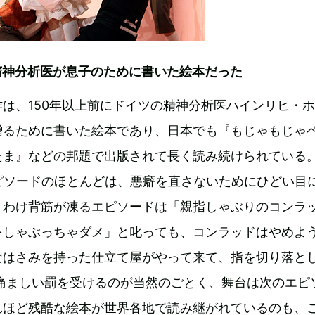
精神分析医が息子のために書いた絵本だった
は、150年以上前にドイツの精神分析医ハインリヒ・
贈るために書いた絵本であり、日本でも『もじゃもじゃ
たま』などの邦題で出版されて長く読み続けられている
ピソードのほとんどは、悪癖を直さないためにひどい目
りわけ背筋が凍るエピソードは「親指しゃぶりのコンラ
をしゃぶっちゃダメ」と叱っても、コンラッドはやめよ
なはさみを持った仕立て屋がやって来て、指を切り落と
が痛ましい罰を受けるのが当然のごとく、舞台は次のエピ
れほど残酷な絵本が世界各地で読み継がれているのも、