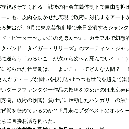
客観視させてくれる。戦後の社会主義体制下で自由を抑
リーにも、皮肉を効かせた表現で政府に対抗するアート
光る舞台が、9月に東京芸術劇場で来日公演するジャンク
ッド・ピーター〜よいこのえほん〜』。カラフルで幻想
ンクバンド「タイガー・リリーズ」のマーティン・ジャ
親に逆らう「わるいこ」が次から次へと死んでいく（！
アに彩られた音楽劇は、「よいこ」ってどんな人間？ 「
 そんなディープな問いを投げかけつつも世代を超えて楽
愛いダークファンタジー作品の招聘を決めたのは東京芸
田秀樹。政府の検閲に負けずに活動したハンガリーの演
背景を秘めているのか？ 5月末にブダペストのオルケ
たちに直接お話を伺った。