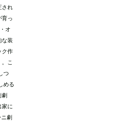
圧され
が育っ
・オ
的な装
ック作
）。こ
しつ
しめる
術劇
出家に
ーニ劇