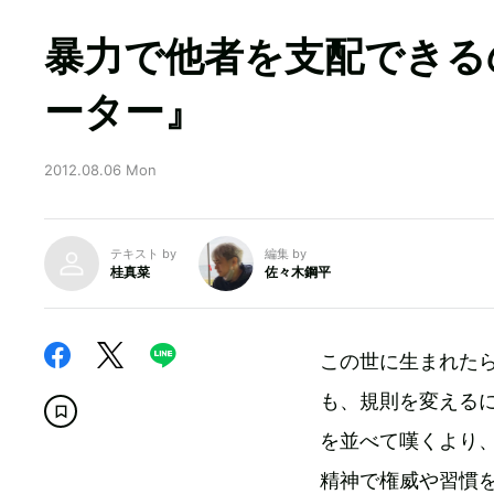
暴力で他者を支配できる
ーター』
2012.08.06 Mon
テキスト by
編集 by
桂真菜
佐々木鋼平
この世に生まれた
も、規則を変える
を並べて嘆くより
精神で権威や習慣