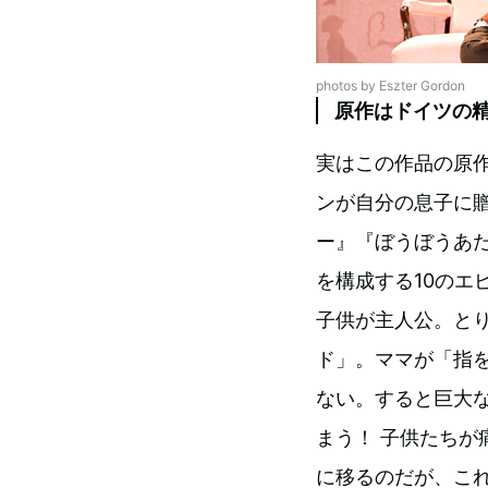
photos by Eszter Gordon
原作はドイツの
実はこの作品の原作
ンが自分の息子に
ー』『ぼうぼうあ
を構成する10のエ
子供が主人公。と
ド」。ママが「指
ない。すると巨大
まう！ 子供たち
に移るのだが、こ