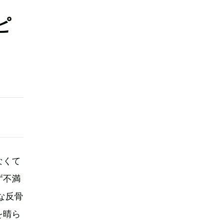
ピ
なくて
ず不満
な反骨
を晴ら