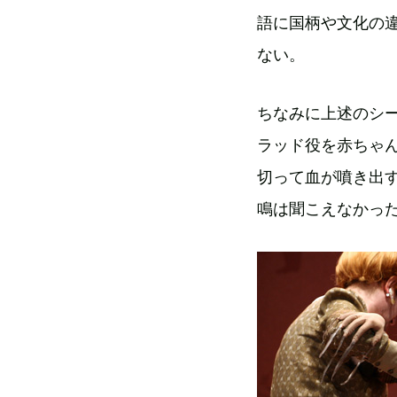
語に国柄や文化の
ない。
ちなみに上述のシー
ラッド役を赤ちゃ
切って血が噴き出
鳴は聞こえなかっ