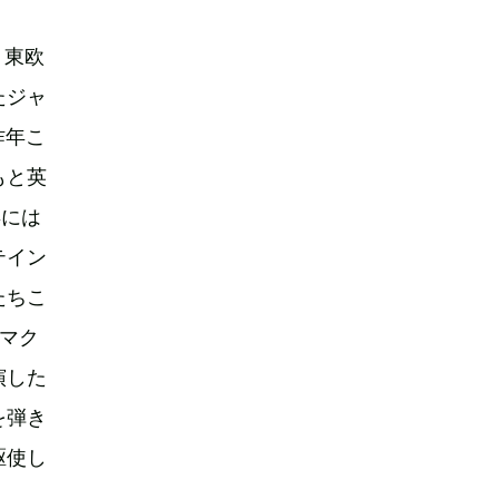
、東欧
たジャ
昨年こ
もと英
年には
テイン
たちこ
マク
演した
を弾き
駆使し