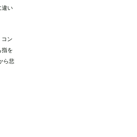
に違い
、コン
も指を
から悲