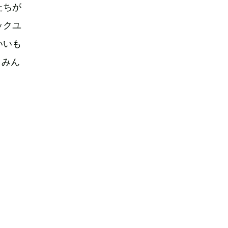
たちが
ックユ
いいも
、みん