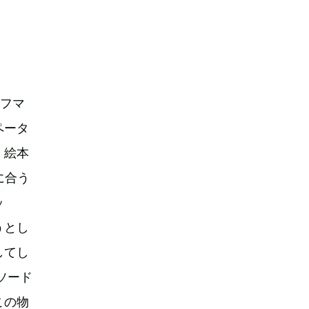
ホフマ
ペータ
。絵本
に合う
ッ
うとし
してし
ソード
この物