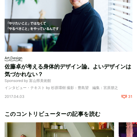
Art,Design
佐藤卓が考える身体的デザイン論。よいデザインは
気づかれない？
Sponsored by 富山県美術館
インタビュー・テキスト by 杉原環樹 撮影：豊島望 編集：宮原朋之
2017.04.03
31
このコントリビューターの記事を読む