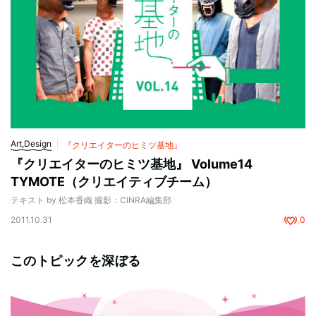
Art,Design
『クリエイターのヒミツ基地』
『クリエイターのヒミツ基地』 Volume14
TYMOTE（クリエイティブチーム）
テキスト by 松本香織 撮影：CINRA編集部
2011.10.31
0
このトピックを深ぼる