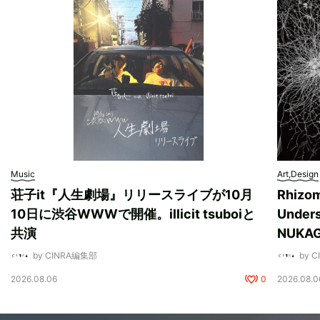
Music
Art,Design
荘子it『人生劇場』リリースライブが10月
Rhizo
10日に渋谷WWWで開催。illicit tsuboiと
Unde
共演
NUK
by CINRA編集部
by 
2026.08.06
0
2026.08.0