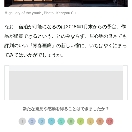
©︎ galllery of the youth , Photo : Kenryou Gu
なお、宿泊が可能になるのは2018年1月末からの予定。作
品が鑑賞できるということのみならず、居心地の良さでも
評判のいい『青春画廊』の新しい宿に、いちはやく泊まっ
てみてはいかがでしょうか。
新たな発見や感動を得ることはできましたか？
1
2
3
4
5
6
7
8
9
10