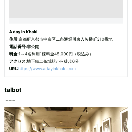
A day in Khaki
住所:
京都府京都市中京区二条通堀川東入矢幡町310番地
電話番号:
非公開
料金:
1～4名利用1棟料金45,000円（税込み）
アクセス:
地下鉄二条城駅から徒歩6分
URL:
https://www.adayinkhaki.com
talbot