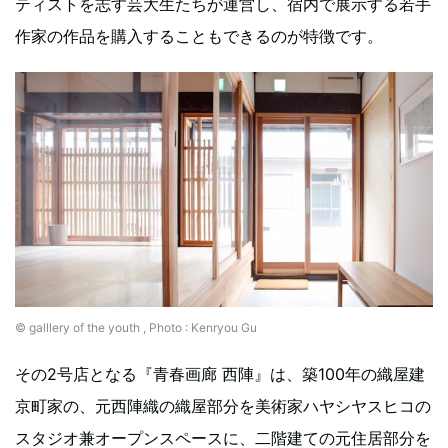
ティストを志す芸大生たちが運営し、宿内で展示する若手
作家の作品を購入することもできるのが特徴です。
©︎ galllery of the youth , Photo : Kenryou Gu
その2号店となる『青春画廊 西陣』は、築100年の織屋建
京町家の、元西陣織の織屋部分を美術家ハヤシヤスヒコの
スタジオ兼オープンスペースに、二階建ての元住居部分を