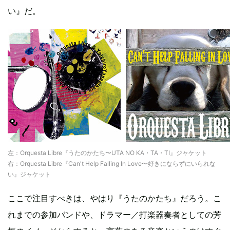
い』だ。
左：Orquesta Libre『うたのかたち〜UTA NO KA・TA・TI』ジャケット
右：Orquesta Libre『Can't Help Falling In Love〜好きにならずにいられな
い』ジャケット
ここで注目すべきは、やはり『うたのかたち』だろう。こ
れまでの参加バンドや、ドラマー／打楽器奏者としての芳