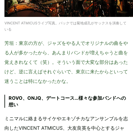
VINCENT ATMICUSライブ写真。バックでは菊地成孔がサックスを演奏して
いる
芳垣
：東京の方が、ジャズをやる人でオリジナルの曲をや
る人が多かったから、あんまりバンドが増えちゃうと曲を
覚えきれなくて（笑）。そういう面で大変な部分はあった
けど、逆に言えばそれぐらいで、東京に来たからといって
迷うことは特になかったかな。
ROVO、ONJQ、デートコース…様々な参加バンドへの
想い
ミニマルに絡まるサイケやエキゾチカなアンサンブルを志
向したVINCENT ATMICUS、大友良英を中心とするジャ