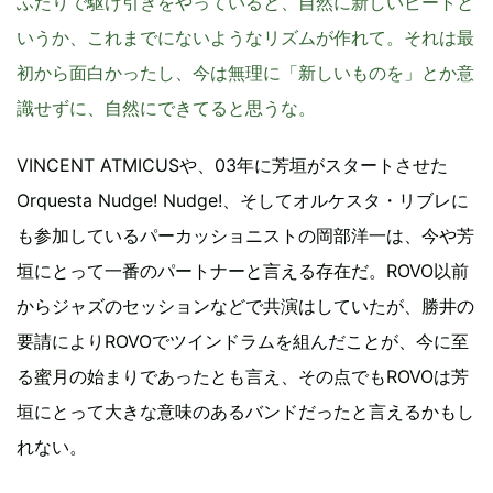
ふたりで駆け引きをやっていると、自然に新しいビートと
いうか、これまでにないようなリズムが作れて。それは最
初から面白かったし、今は無理に「新しいものを」とか意
識せずに、自然にできてると思うな。
VINCENT ATMICUSや、03年に芳垣がスタートさせた
Orquesta Nudge! Nudge!、そしてオルケスタ・リブレに
も参加しているパーカッショニストの岡部洋一は、今や芳
垣にとって一番のパートナーと言える存在だ。ROVO以前
からジャズのセッションなどで共演はしていたが、勝井の
要請によりROVOでツインドラムを組んだことが、今に至
る蜜月の始まりであったとも言え、その点でもROVOは芳
垣にとって大きな意味のあるバンドだったと言えるかもし
れない。