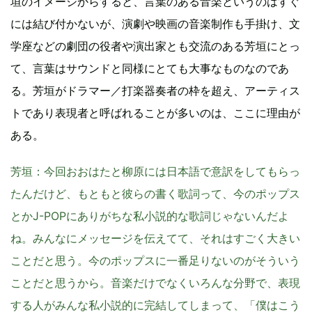
垣のイメージからすると、言葉のある音楽というのはすぐ
には結び付かないが、演劇や映画の音楽制作も手掛け、文
学座などの劇団の役者や演出家とも交流のある芳垣にとっ
て、言葉はサウンドと同様にとても大事なものなのであ
る。芳垣がドラマー／打楽器奏者の枠を超え、アーティス
トであり表現者と呼ばれることが多いのは、ここに理由が
ある。
芳垣
：今回おおはたと柳原には日本語で意訳をしてもらっ
たんだけど、もともと彼らの書く歌詞って、今のポップス
とかJ-POPにありがちな私小説的な歌詞じゃないんだよ
ね。みんなにメッセージを伝えてて、それはすごく大きい
ことだと思う。今のポップスに一番足りないのがそういう
ことだと思うから。音楽だけでなくいろんな分野で、表現
する人がみんな私小説的に完結してしまって、「僕はこう