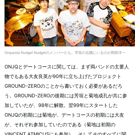
Orquesta Nudge! Nudge!のメンバーたち。芳垣の右隣にいるのが岡部洋一
ONJQとデートコースに関しては、まず両バンドの主要人
物でもある大友良英が90年に立ち上げたプロジェクト
GROUND-ZEROのことから書いておく必要があるだろ
う。GROUND-ZEROの後期には芳垣と菊地成孔が共に参
加していたが、98年に解散。翌99年にスタートした
ONJQの初期には菊地が、デートコースの初期には大友
が、それぞれ参加していたのである（菊地は初期の
VINCENT ATMICUSにも参加）。そしてそのすべてに関