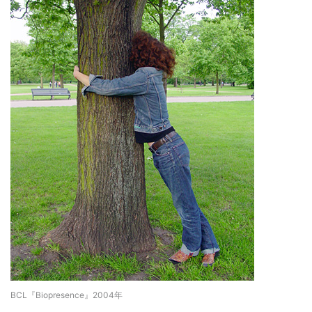
BCL『Biopresence』2004年