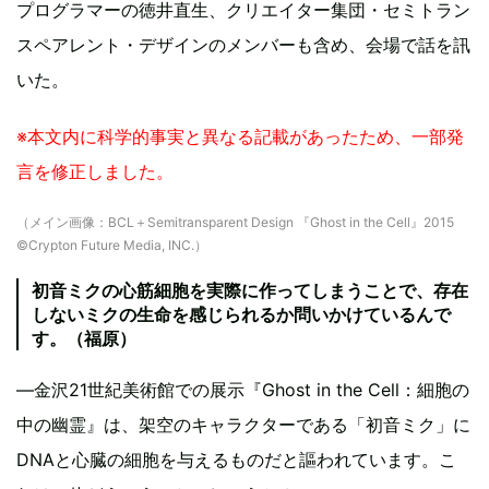
プログラマーの徳井直生、クリエイター集団・セミトラン
スペアレント・デザインのメンバーも含め、会場で話を訊
いた。
※本文内に科学的事実と異なる記載があったため、一部発
言を修正しました。
（メイン画像：BCL＋Semitransparent Design 『Ghost in the Cell』2015
©Crypton Future Media, INC.）
初音ミクの心筋細胞を実際に作ってしまうことで、存在
しないミクの生命を感じられるか問いかけているんで
す。（福原）
―金沢21世紀美術館での展示『Ghost in the Cell：細胞の
中の幽霊』は、架空のキャラクターである「初音ミク」に
DNAと心臓の細胞を与えるものだと謳われています。こ