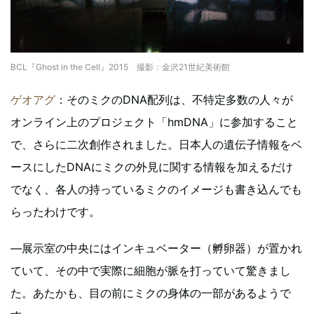
BCL『Ghost in the Cell』2015 撮影：金沢21世紀美術館
ゲオアグ
：そのミクのDNA配列は、不特定多数の人々が
オンライン上のプロジェクト「hmDNA」に参加すること
で、さらに二次創作されました。日本人の遺伝子情報をベ
ースにしたDNAにミクの外見に関する情報を加えるだけ
でなく、各人の持っているミクのイメージも書き込んでも
らったわけです。
―展示室の中央にはインキュベーター（孵卵器）が置かれ
ていて、その中で実際に細胞が脈を打っていて驚きまし
た。あたかも、目の前にミクの身体の一部があるようで