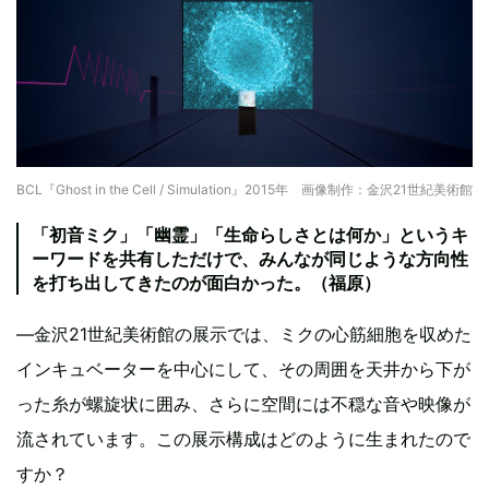
BCL『Ghost in the Cell / Simulation』2015年 画像制作：金沢21世紀美術館
「初音ミク」「幽霊」「生命らしさとは何か」というキ
ーワードを共有しただけで、みんなが同じような方向性
を打ち出してきたのが面白かった。（福原）
―金沢21世紀美術館の展示では、ミクの心筋細胞を収めた
インキュベーターを中心にして、その周囲を天井から下が
った糸が螺旋状に囲み、さらに空間には不穏な音や映像が
流されています。この展示構成はどのように生まれたので
すか？