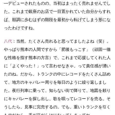
―デビューされたものの、当初はまったく売れませんでし
た。これまで銀座のお店で一目置かれていた自分からすれ
ば、順調に歩むはずの階段を最初から転げてしまう形にな
ったわけですね。
八代
：当然、たくさん売れると思ってましたよね（笑）。
やっぱり熊本の人間ですから「肥後もっこす」（頑固一徹
な性格を指す熊本の方言）で、これまで応援してくれた人
に「よくやった！」って言わせなきゃ、って責任感が湧い
たのね。だから、トランクの中にレコードをたくさん詰め
て、地方のキャバレー周りを毎日のように繰り返しまし
た。夜行列車に乗って、知らない街で降りて、地図を頼り
にキャバレーを探し出し、歌を唄ってレコードを売る。そ
うしたら、見事に完売するの。でも、重いトランクを引く
ものだから、手が豆だらけになってしまってね。