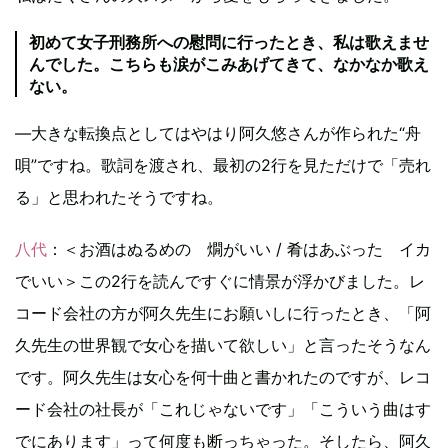
初めて女子刑務所への慰問に行ったとき、私は歌えませ
んでした。こちらも涙がこみあげてきて、なかなか歌え
ない。
―大きな転換点としてはやはり阿久悠さんが作られた“舟
唄”ですね。歌詞を渡され、最初の2行を見ただけで「売れ
る」と思われたそうですね。
八代
：＜お酒はぬるめの 燗がいい / 肴はあぶった イカ
でいい＞この2行を読んですぐに情景が浮かびました。レ
コード会社の方が阿久先生にお願いしに行ったとき、「阿
久先生の世界観で女心を描いて欲しい」と言ったそうなん
です。阿久先生は女心を何十曲と書かれたのですが、レコ
ード会社の社長が「これじゃないです」「こういう曲はす
でにあります」って何度も断っちゃった。そしたら、阿久