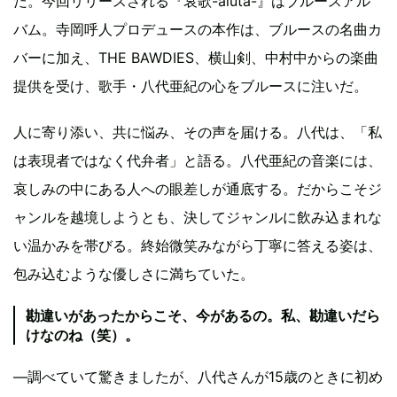
だ。今回リリースされる『哀歌-aiuta-』はブルースアル
バム。寺岡呼人プロデュースの本作は、ブルースの名曲カ
バーに加え、THE BAWDIES、横山剣、中村中からの楽曲
提供を受け、歌手・八代亜紀の心をブルースに注いだ。
人に寄り添い、共に悩み、その声を届ける。八代は、「私
は表現者ではなく代弁者」と語る。八代亜紀の音楽には、
哀しみの中にある人への眼差しが通底する。だからこそジ
ャンルを越境しようとも、決してジャンルに飲み込まれな
い温かみを帯びる。終始微笑みながら丁寧に答える姿は、
包み込むような優しさに満ちていた。
勘違いがあったからこそ、今があるの。私、勘違いだら
けなのね（笑）。
―調べていて驚きましたが、八代さんが15歳のときに初め