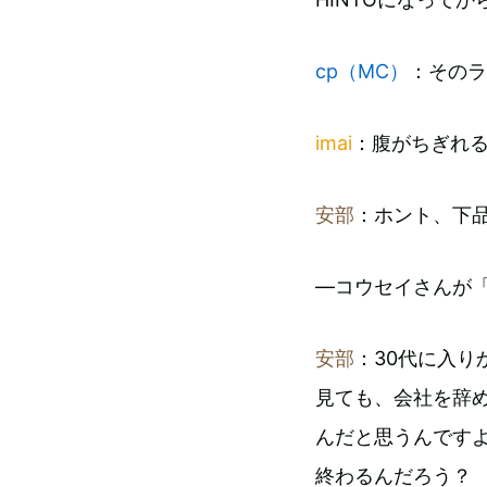
cp（MC）
：そのラ
imai
：腹がちぎれ
安部
：ホント、下
―コウセイさんが
安部
：30代に入
見ても、会社を辞
んだと思うんです
終わるんだろう？