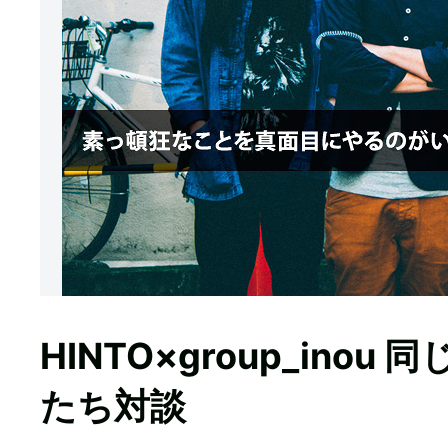
HINTO×group_in
たち対談