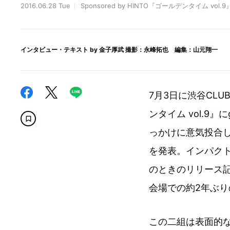
2016.06.28 Tue
Sponsored by HINTO『ゴールデンタイム vol.9
インタビュー・テキスト by
金子厚武
撮影：永峰拓也 編集：山元翔一
7月3日に渋谷CLU
ンタイム vol.9』
っかけに意気投合し、
を発表。インパク
のときのリリース記
会場での約2年ぶり
この二組は表面的な