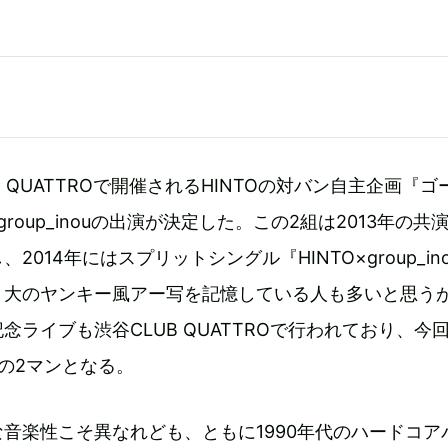
』
B QUATTROで開催されるHINTOの対バン自主企画『ゴ
にgroup_inouの出演が決定した。この2組は2013年の共
2014年にはスプリットシングル『HINTO×group_in
ト大のヤンキー風アー写を記憶している人も多いと思う
念ライブも渋谷CLUB QUATTROで行われており、今
の2マンとなる。
音楽性こそ異なれども、ともに1990年代のハードコア