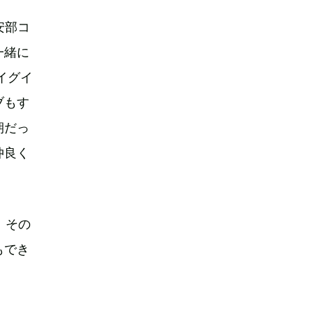
の安部コ
一緒に
イグイ
ブもす
期だっ
仲良く
、その
もでき