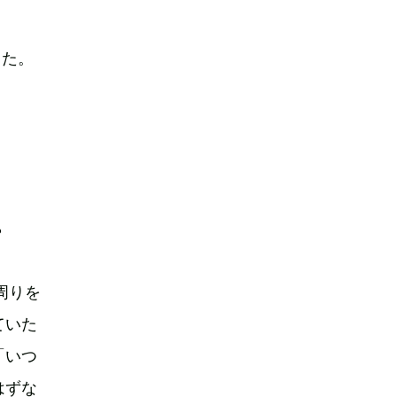
てた。
？
周りを
ていた
「いつ
はずな