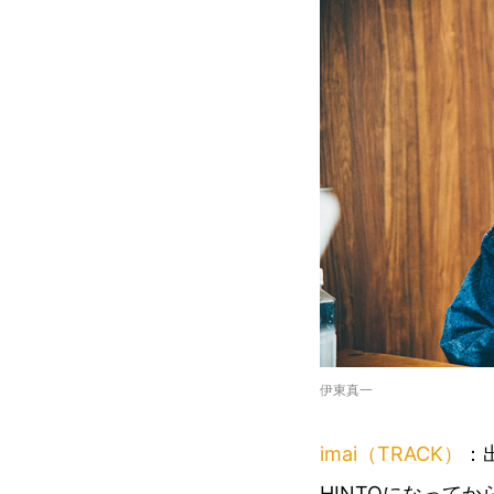
伊東真一
imai（TRACK）
：
HINTOになって