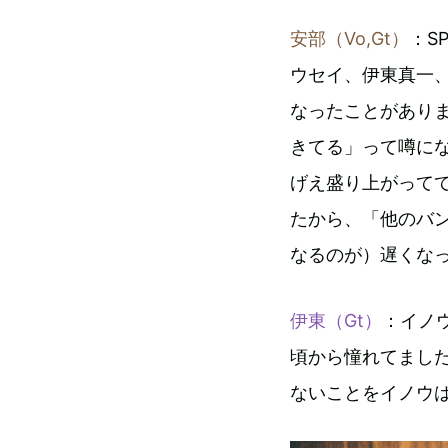
安部（Vo,Gt）
：S
ウセイ、伊東真一
なったことがありま
きてる」って噂に
げえ盛り上がって
たから、「他のバ
なるのが）遅くな
伊東（Gt）
：イノ
頃から憧れてまし
ないことをイノウ