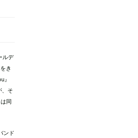
ールデ
演をき
ou』
が、そ
回は同
バンド