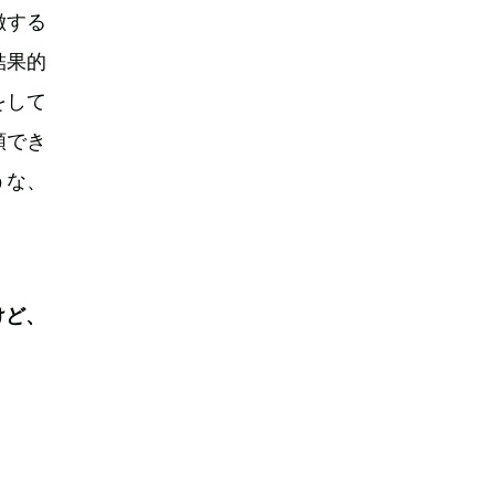
徴する
結果的
をして
頼でき
うな、
けど、
。