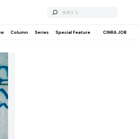
ew
Column
Series
Special Feature
CINRA JOB