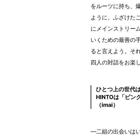
をルーツに持ち、
ように、ふざけた
にメインストリー
いくための最善の
ると言えよう。そ
四人の対話をお楽
ひとつ上の世代
HINTOは「ピ
（imai）
―二組の出会いは