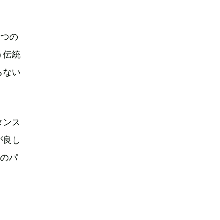
とつの
う伝統
らない
タンス
が良し
りのパ