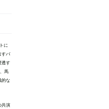
トに
出すバ
浸透す
、馬
戦的な
の共演