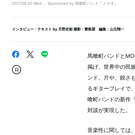
2017.04.05 Wed
Sponsored by 馬喰町バンド『メテオ』
インタビュー・テキスト by
天野史彬
撮影：豊島望 編集：山元翔一
馬喰町バンドとMO
掲げ、世界中の民
ンド。片や、鋭さ
るギタープレイで
喰町バンドの新作
対談が実現した。
音楽性に関しては