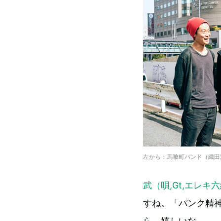
左から：馬喰町バンド（織田洋
武（唄,Gt,エレキ六
すね。「パンク精
ら、嬉しいな。