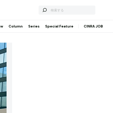
ew
Column
Series
Special Feature
CINRA JOB