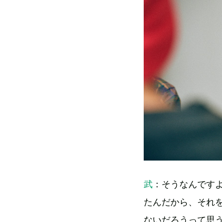
武
：そうなんです
たんだから、それ
ないだろうって思