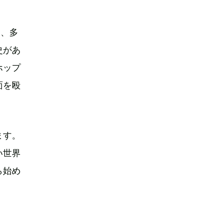
て、多
史があ
ホップ
面を殴
ます。
い世界
ら始め