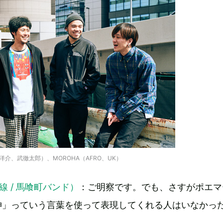
介、武徹太郎）、MOROHA（AFRO、UK）
線 / 馬喰町バンド）
：ご明察です。でも、さすがポエマ
神」っていう言葉を使って表現してくれる人はいなかっ