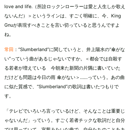
love and life.（所詮ロックンローラーは愛と人生しか歌え
ないんだ）＞というラインは、すごく明確に、今、King
Gnuが表現すべきことを言い切っていると思うんですよ
ね。
常田
：“Slumberland”に関していうと、井上陽水の“傘がな
い”っていう曲があるじゃないですか。＜都会では自殺す
る若者が増えている 今朝来た新聞の片隅に書いていた
だけども問題は今日の雨 傘がない＞……っていう。あの曲
に似た質感で、“Slumberland”の歌詞は書いたつもりで
す。
「テレビでいろいろ言っているけど、そんなことは重要じ
ゃないんだ」っていう。すごく若者チックな歌詞だと自分
では思っていて。宣誓みたいな曲で、自分たちのことをキ