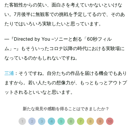
た客観性からの笑い、面白さを考えていかないといけな
い。7月後半に無観客での挑戦を予定してるので、そのあ
たりではいろいろ実験したいと思っています。
―『Directed by You –ソニーと創る「60秒フィル
ム」–』もそういったコロナ以降の時代における実験場に
なっているのかもしれないですね。
三浦
：そうですね。自分たちの作品を届ける機会でもあり
ますから。若い人たちの想像力が、もっともっとアウトプ
ットされるといいなと思います。
神谷
：社会も進化して、身近にあるものでどんどん作品が
新たな発見や感動を得ることはできましたか？
作れる時代になってきているので、初期衝動に突き進むよ
1
2
3
4
5
6
7
8
9
10
うに、作品を作って、発信していってほしいですね。