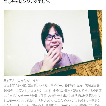
てもチャレンジングでした。
三浦直之（みうら なおゆき）
ロロ主宰 / 劇作家 / 演出家 / シナリオライター。1987年生まれ、宮城県出身。
2009年、主宰としてロロを立ち上げ、全作品の脚本・演出を担当。古今東西
のポップカルチャーを無数に引用しながら作り出される世界は破天荒ながら
もエモーショナルであり、演劇ファンのみならずジャンルを超えて老若男女
から支持されている。脚本提供、歌詞提供、ワークショップ講師など、演劇