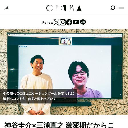
Follow
神谷圭介×三浦直之 激変期だからこ