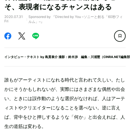
そ、表現者になるチャンスはある
2020.07.31
Sponsored by 『Directed by You –ソニーと創る「60秒フィ
Fri
ルム」–』
インタビュー・テキスト by
島貫泰介
撮影：鈴木渉 編集：川浦慧（CINRA.NET編集
誰もがアーティストになれる時代と言われて久しい。たし
かにそうかもしれないが、実際にはさまざまな偶然や出会
い、ときには誤作動のような選択がなければ、人はアーテ
ィストやクリエイターになることを選べない。逆に言え
ば、背中をひと押しするような「何か」と出会えれば、人
生の道筋は変わる。