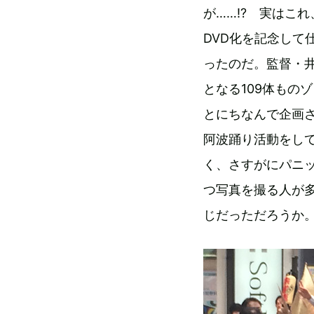
が……!? 実はこれ
DVD化を記念して
ったのだ。監督・
となる109体もの
とにちなんで企画
阿波踊り活動をし
く、さすがにパニ
つ写真を撮る人が
じだっただろうか