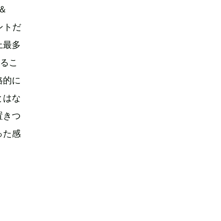
＆
ントだ
上最多
するこ
格的に
とはな
置きつ
った感