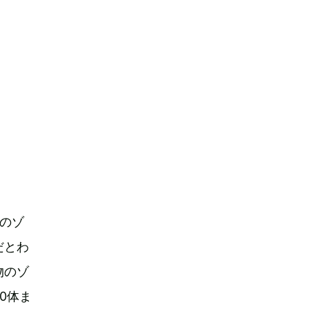
のゾ
だとわ
物のゾ
0体ま