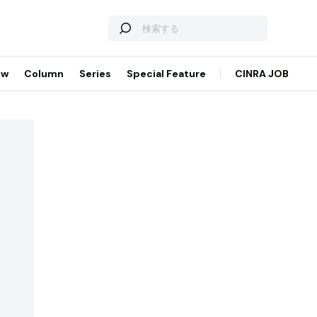
ew
Column
Series
Special Feature
CINRA JOB