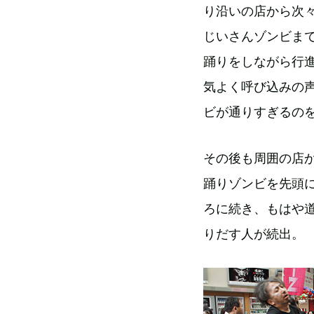
り沿いの店から次
じいさんゾンビまで
踊りをしながら行
気よく呼び込みの
ビが通りすぎるの
その後も周囲の店
踊りゾンビを先頭
ろに続き、もはや
りだす人が続出。