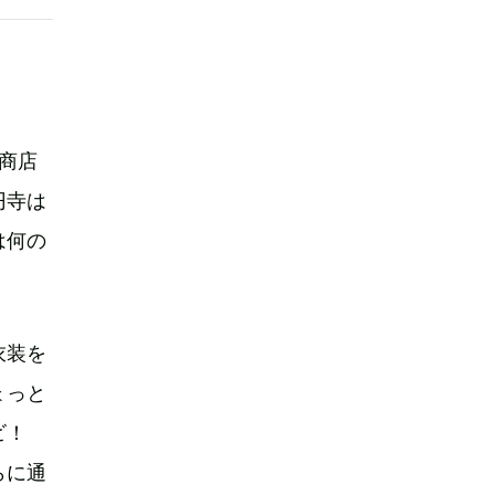
商店
円寺は
は何の
衣装を
ょっと
ンビ！
らに通