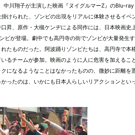
、中川翔子が主演した映画『ヌイグルマーZ』のBlu-ray
仕掛けられた、ゾンビの出現をリアルに体験させるイベ
井口昇、原作・大槻ケンヂによる同作には、日本映画史
ゾンビが登場。劇中でも高円寺の街でゾンビが大量発生
されたものだった。阿波踊りゾンビたちは、高円寺で本
ているチームが参加。映画のように人に危害を加えるこ
ックになるようなことはなかったものの、微妙に距離を
多かったのは、いかにも日本人らしいリアクションとい
。