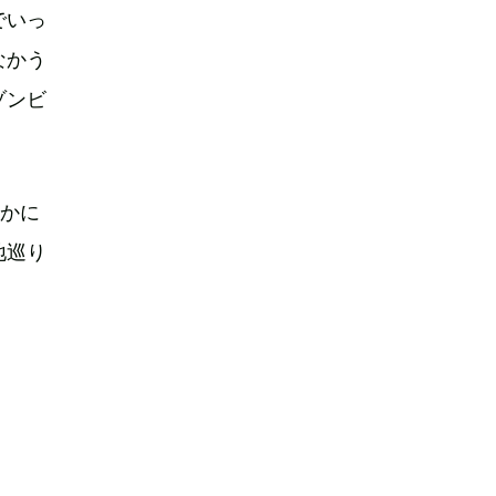
でいっ
なかう
ゾンビ
ほかに
地巡り