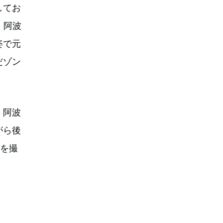
してお
、阿波
姿で元
だゾン
。阿波
がら後
真を撮