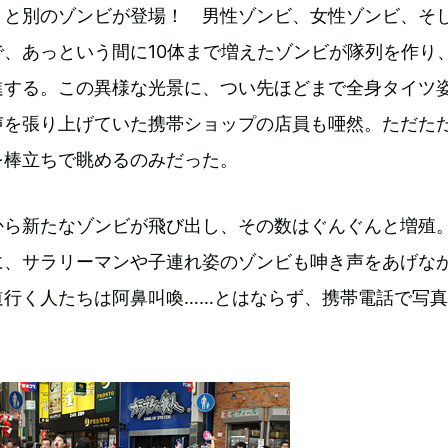
々と別のゾンビが登場！ 男性ゾンビ、女性ゾンビ、そ
、あっという間に10体まで増えたゾンビが隊列を作り
進する。この異様な光景に、つい先ほどまで全身タイツ
声を張り上げていた携帯ショップの店員も唖然。ただた
を棒立ちで眺めるのみだった。
から新たなゾンビが飛び出し、その数はぐんぐんと増殖
に、サラリーマンや子連れ姿のゾンビも呻き声をあげな
道行く人たちは阿鼻叫喚……とはならず、携帯電話で写