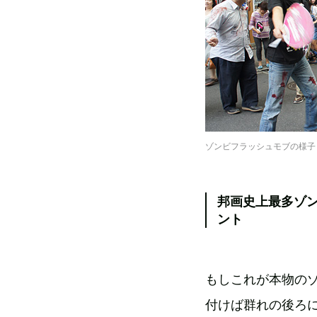
ゾンビフラッシュモブの様子
邦画史上最多ゾ
ント
もしこれが本物の
付けば群れの後ろ