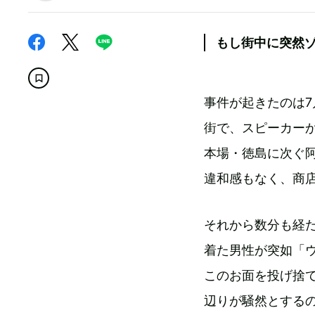
もし街中に突然
事件が起きたのは
街で、スピーカー
本場・徳島に次ぐ
違和感もなく、商
それから数分も経
着た男性が突如「
このお面を投げ捨
辺りが騒然とする