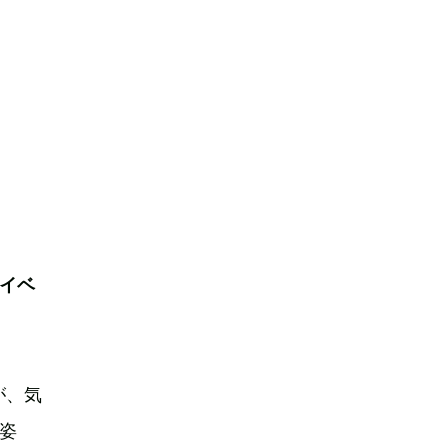
イベ
が、気
姿