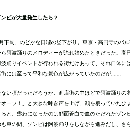
ゾンビが大量発生したら？
7月下旬、のどかな日曜の昼下がり。東京・高円寺のパル
から阿波踊りのメロディーが流れ始めたときだった。高
阿波踊りイベントが行われる街だけあって、それ自体に
店街には至って平和な景色が広がっていたのだが……。
たない頃だっただろうか、商店街の中ほどで阿波踊りの
ウオーッ！」と大きな呻き声を上げ、顔を覆っていたひ
てると、露わになったのは顔面蒼白で血のただれたゾ
のも束の間、ゾンビは阿波踊りをしながら進みだし、さ