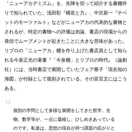
「ニューアカデミズム」を、先陣を切って紹介する書棚作
りで知られていた。浅田彰『構造と力』、中沢新一『チベ
ットのモーツァルト』などがニューアカの代表的な書物と
されるが、特定の書物への評価は勿論、書店の現場からの
発信でムーブメントが起きたことに大きな意味があった。
リブロの「ニューアカ」棚を作り上げた書店員として知ら
れる今泉正光の著書『「今泉棚」とリブロの時代』（論創
社）には、当時書店で展開していたフェア冊子「現在知の
海図」が付録として復刻されている。その宣言文にはこう
ある。
個別の学問として多様な展開をしてきた哲学、生
物、数学等が、一点に凝縮し、ひしめきあっている
のです。私達は、思想の現在が持つ課題の拡がりと