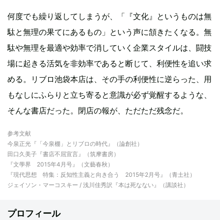
何度でも繰り返してしまうが、「『文化』というものは無
駄と無理の果てにあるもの」という声に頷きたくなる。無
駄や無理を最適や効率で消していく企業スタイルは、闘技
場に起きる活気を非効率であると断じて、利便性を追い求
める。リブロ池袋本店は、その手の利便性に逆らった、用
もなしにふらりと立ち寄ると意識が必ず覚醒するような、
そんな書店だった。閉店の報が、ただただ残念だ。
参考文献
今泉正光『「今泉棚」とリブロの時代』（論創社）
田口久美子『書店不屈宣言』（筑摩書房）
『文學界 2015年4月号』（文藝春秋）
『現代思想 特集：反知性主義と向き合う 2015年2月号』（青土社）
ジェイソン・マーコスキー / 浅川佳秀訳『本は死なない』（講談社）
プロフィール