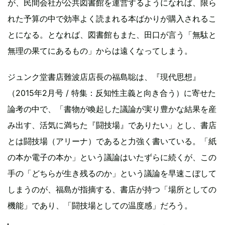
が、民間会社が公共図書館を運営するようになれば、限ら
れた予算の中で効率よく読まれる本ばかりが購入されるこ
とになる。となれば、図書館もまた、田口が言う「無駄と
無理の果てにあるもの」からは遠くなってしまう。
ジュンク堂書店難波店店長の福島聡は、『現代思想』
（2015年2月号 / 特集：反知性主義と向き合う）に寄せた
論考の中で、「書物が喚起した議論が実り豊かな結果を産
み出す、活気に満ちた『闘技場』でありたい」とし、書店
とは闘技場（アリーナ）であると力強く書いている。「紙
の本か電子の本か」という議論はいたずらに続くが、この
手の「どちらが生き残るのか」という議論を早速こぼして
しまうのが、福島が指摘する、書店が持つ「場所としての
機能」であり、「闘技場としての温度感」だろう。