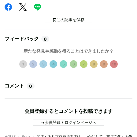
この記事を保存
フィードバック
0
新たな発見や感動を得ることはできましたか？
1
2
3
4
5
6
7
8
9
10
コメント
0
会員登録するとコメントを投稿できます
会員登録 / ログインページへ
HOME
Book
閉店するリブロ池袋本店は、いかにして「書店文化」を作り