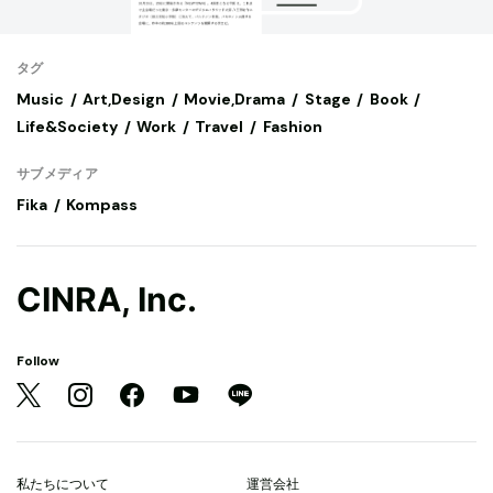
タグ
Music
Art,Design
Movie,Drama
Stage
Book
Life&Society
Work
Travel
Fashion
サブメディア
Fika
Kompass
CINRA, Inc.
Follow
私たちについて
運営会社