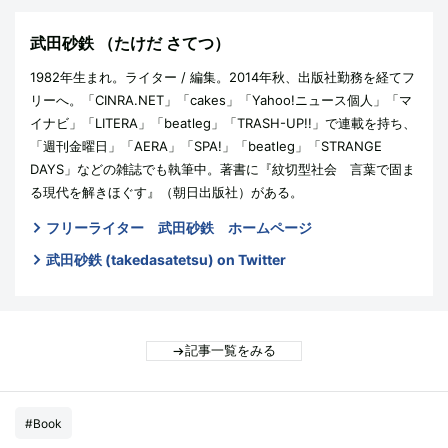
武田砂鉄
（たけだ さてつ）
1982年生まれ。ライター / 編集。2014年秋、出版社勤務を経てフ
リーへ。「CINRA.NET」「cakes」「Yahoo!ニュース個人」「マ
イナビ」「LITERA」「beatleg」「TRASH-UP!!」で連載を持ち、
「週刊金曜日」「AERA」「SPA!」「beatleg」「STRANGE
DAYS」などの雑誌でも執筆中。著書に『紋切型社会 言葉で固ま
る現代を解きほぐす』（朝日出版社）がある。
フリーライター 武田砂鉄 ホームページ
武田砂鉄 (takedasatetsu) on Twitter
記事一覧をみる
#Book