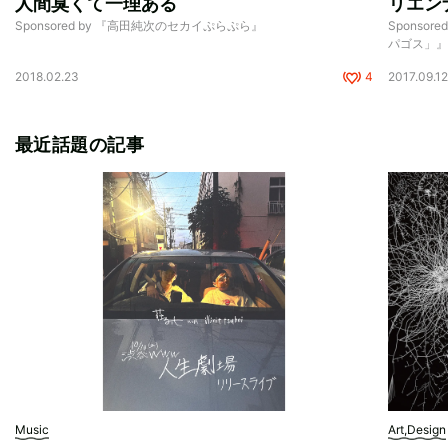
人間臭くて一理ある
リエン
Sponsored by 『高田純次のセカイぷらぷら』
Sponso
パゴス」
2018.02.23
4
2017.09.1
最近話題の記事
Music
Art,Design