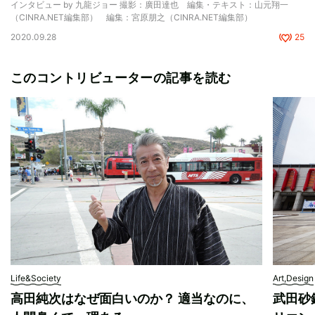
インタビュー by 九龍ジョー 撮影：廣田達也 編集・テキスト：山元翔一
（CINRA.NET編集部） 編集：宮原朋之（CINRA.NET編集部）
2020.09.28
25
このコントリビューターの記事を読む
Life&Society
Art,Design
高田純次はなぜ面白いのか？ 適当なのに、
武田砂