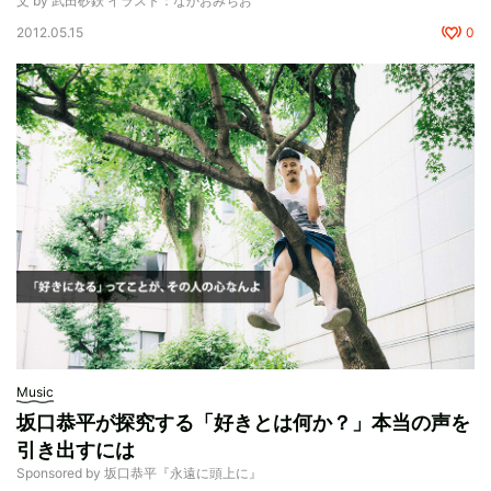
文 by 武田砂鉄 イラスト：なかおみちお
2012.05.15
0
Music
坂口恭平が探究する「好きとは何か？」本当の声を
引き出すには
Sponsored by 坂口恭平『永遠に頭上に』