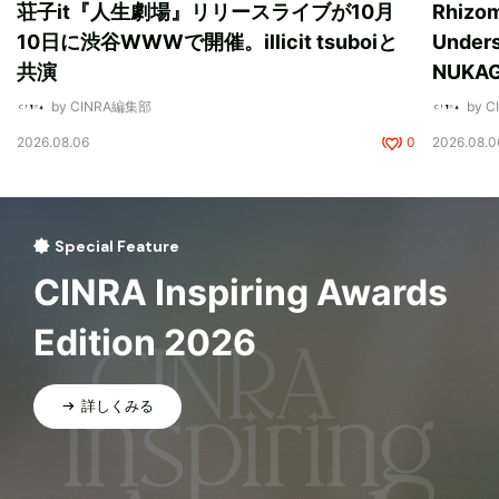
荘子it『人生劇場』リリースライブが10月
Rhizo
10日に渋谷WWWで開催。illicit tsuboiと
Unde
共演
NUK
by CINRA編集部
by 
2026.08.06
0
2026.08.0
Special Feature
CINRA Inspiring Awards
Edition 2026
詳しくみる