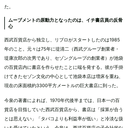
た。
ムーブメントの原動力となったのは、イチ書店員の反骨
心
西武百貨店から独立し、リブロがスタートしたのは1985
年のこと。元々は75年に堤清二（西武グループ創業者・
堤康次郎の次男であり、セゾングループの創業者）が池袋
の百貨店内に書店を作らせたことに端を発する。彼が手掛
けてきたセゾン文化の中心として池袋本店は増床を重ね、
現在の床面積約3300平方メートルの巨大書店に到った。
今泉の著書によれば、1970年代後半までは、日本一の百
貨店を目指していた西武百貨店から、書店は「採算が合う
とは思えない」「タバコよりも利益率が低い」と冷淡な扱
いを受けていたという。今泉は、西武百貨店の子会社的な