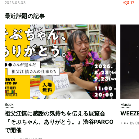
2023.03.03
17
最近話題の記事
Book
Music
祖父江慎に感謝の気持ちを伝える展覧会
WEE
『そぶちゃん、ありがとう。』渋谷PARCO
by 
で開催