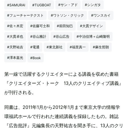
#サン・アド
#シンガタ
#SAMURAI
#TUGBOAT
#フューチャーテクスト
#ワトソン・クリック
#ワンスカイ
#佐々木宏
#佐藤可士和
#前田知巳
#大貫デザイン
#大貫卓也
#谷山雅計
#谷山広告
#中治信博＋山崎隆明
#天野祐吉
#電通
#東北新社
#福里真一
#麻生哲朗
#澤本嘉光
#Book
第一線で活躍するクリエイターによる講義を収めた書籍
『クリエイターズ・トーク 13人のクリエイティブ講義』
が刊行される。
同書は、2011年1月から2012年1月まで東京大学の情報学
環福武ホールで行われた連続講義を採録したもの。雑誌
『広告批評』元編集長の天野祐吉を聞き手に、13人のクリ