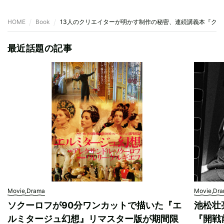
HOME
Book
13人のクリエイターが明かす制作の秘密、連続講義本『ク
最近話題の記事
Movie,Drama
Movie,Dr
ソクーロフが90分ワンカットで描いた『エ
池松壮
ルミタージュ幻想』リマスター版が期間限
『開戦