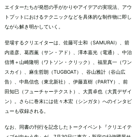
エイターたちが発想の手がかりやアイデアの実現法、アウ
トプットにおけるテクニックなどを具体的な制作物に即し
ながら解き明かしていく。
登場するクリエイターは、佐藤可士和（SAMURAI）、箭
内道彦、葛西薫（サン・アド）、澤本嘉光（電通）、中治
信博＋山崎隆明（ワトソン・クリック）、福里真一（ワン
スカイ）、麻生哲朗（TUGBOAT）、谷山雅計（谷山広
告）、中島信也（東北新社）、伊藤直樹（PARTY）、前
田知巳（フューチャーテクスト）、大貫卓也（大貫デザイ
ン）。さらに巻末には佐々木宏（シンガタ）へのインタビ
ューも収録される。
なお、同書の刊行を記念したトークイベント『クリエイテ
ィブが向かう先』が、7月30日に東京・新宿の紀伊國屋サ