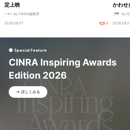
定上映
かわせ
by CINRA編集部
by I
2026.08.07
0
2026.08.0
Special Feature
CINRA Inspiring Awards
Edition 2026
詳しくみる