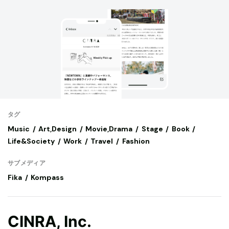
タグ
Music
Art,Design
Movie,Drama
Stage
Book
Life&Society
Work
Travel
Fashion
サブメディア
Fika
Kompass
CINRA, Inc.