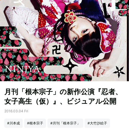
月刊「根本宗子」の新作公演『忍者、
女子高生（仮）』、ビジュアル公開
2016.03.04 Fri
#川本成
#根本宗子
#月刊「根本宗子」
#大竹沙絵子