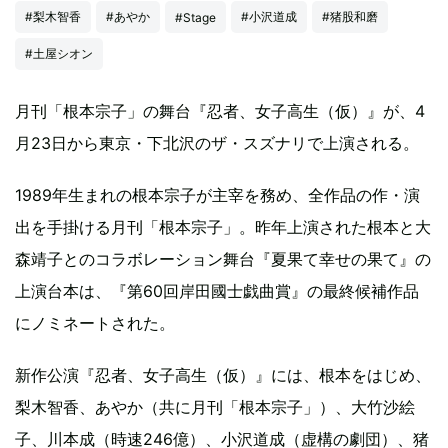
#梨木智香
#あやか
#小沢道成
#猪股和磨
#Stage
#土屋シオン
月刊「根本宗子」の舞台『忍者、女子高生（仮）』が、4
月23日から東京・下北沢のザ・スズナリで上演される。
1989年生まれの根本宗子が主宰を務め、全作品の作・演
出を手掛ける月刊「根本宗子」。昨年上演された根本と大
森靖子とのコラボレーション舞台『夏果て幸せの果て』の
上演台本は、『第60回岸田國士戯曲賞』の最終候補作品
にノミネートされた。
新作公演『忍者、女子高生（仮）』には、根本をはじめ、
梨木智香、あやか（共に月刊「根本宗子」）、大竹沙絵
子、川本成（時速246億）、小沢道成（虚構の劇団）、猪