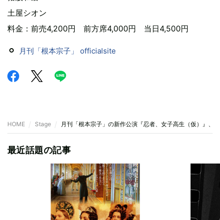
土屋シオン
料金：前売4,200円 前方席4,000円 当日4,500円
月刊「根本宗子」 officialsite
HOME
Stage
月刊「根本宗子」の新作公演『忍者、女子高生（仮）』、ビ
最近話題の記事