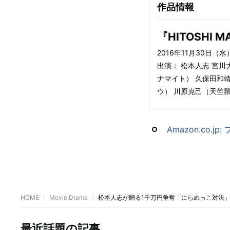
作品情報
『HITOSHI 
2016年11月30日（
出演： 松本人志 宮川
ナマイト） 久保田和
ウ） 川原克己（天竺
Amazon.co.j
HOME
Movie,Drama
松本人志が贈る1千万円争奪「にらめっこ対決」
最近話題の記事