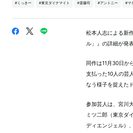
#くっきー
#東京ダイナマイト
#斎藤司
#アントニー
#マ
松本人志による新作映像
ル」』の詳細が発
同作は11月30日か
支払った10人の芸
なう様子を捉えた
参加芸人は、宮川大
ミツ二郎（東京ダ
ディエンジェル）