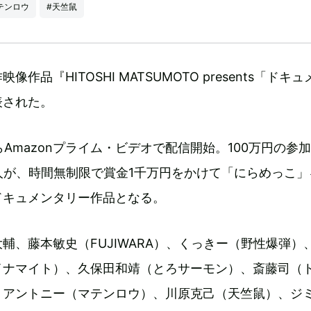
テンロウ
#天竺鼠
作品『HITOSHI MATSUMOTO presents「ドキ
表された。
らAmazonプライム・ビデオで配信開始。100万円の参
人が、時間無制限で賞金1千万円をかけて「にらめっこ」
ドキュメンタリー作品となる。
輔、藤本敏史（FUJIWARA）、くっきー（野性爆弾）
イナマイト）、久保田和靖（とろサーモン）、斎藤司（
、アントニー（マテンロウ）、川原克己（天竺鼠）、ジ