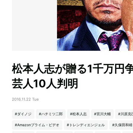
松本人志が贈る1千万円
芸人10人判明
2016.11.22 Tue
#ダイノジ
#ハチミツ二郎
#松本人志
#宮川大輔
#川原克
#Amazonプライム・ビデオ
#トレンディエンジェル
#久保田和靖