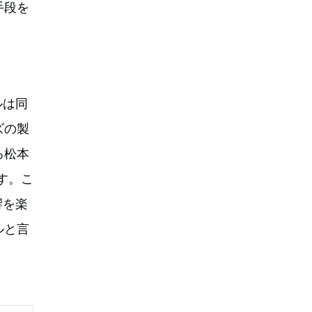
手段を
ルは同
ズの製
る松本
す。こ
響を楽
ルと言