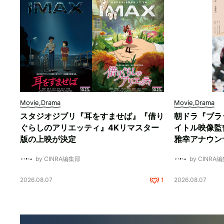
Movie,Drama
Movie,Drama
スタジオジブリ『耳をすませば』『借り
朝ドラ『ブラ
ぐらしのアリエッティ』4Kリマスター
イトル映像監
版の上映が決定
雅幸アナウン
by CINRA編集部
by CINRA
2026.08.07
1
2026.08.07