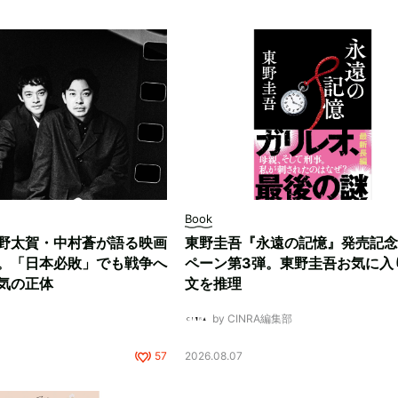
Book
野太賀・中村蒼が語る映画
東野圭吾『永遠の記憶』発売記念
。「日本必敗」でも戦争へ
ペーン第3弾。東野圭吾お気に入
気の正体
文を推理
by CINRA編集部
57
2026.08.07