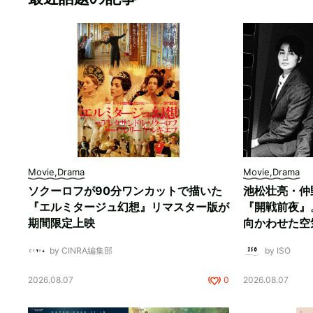
Movie,Drama
Movie,Drama
ソクーロフが90分ワンカットで描いた
池松壮亮・仲
『エルミタージュ幻想』リマスター版が
『開戦前夜』
期間限定上映
向かわせた空
by CINRA編集部
by ISO
2026.08.07
0
2026.08.07