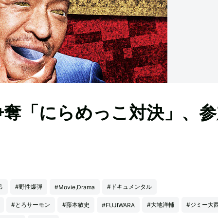
争奪「にらめっこ対決」、参
己
#野性爆弾
#ドキュメンタル
#Movie,Drama
#とろサーモン
#藤本敏史
#大地洋輔
#ジミー大
#FUJIWARA