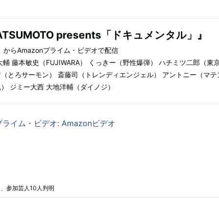
MATSUMOTO presents「ドキュメンタル」』
水）からAmazonプライム・ビデオで配信
大輔 藤本敏史（FUJIWARA） くっきー（野性爆弾） ハチミツ二郎（東
靖（とろサーモン） 斎藤司（トレンディエンジェル） アントニー（マテ
鼠） ジミー大西 大地洋輔（ダイノジ）
p: プライム・ビデオ: Amazonビデオ
、参加芸人10人判明