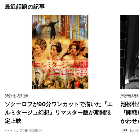
最近話題の記事
Movie,Drama
Movie,Dr
ソクーロフが90分ワンカットで描いた『エ
池松壮
ルミタージュ幻想』リマスター版が期間限
『開戦
定上映
かわせ
by CINRA編集部
by I