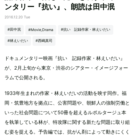
ンタリー『抗い』、朗読は田中泯
2016.12.20 Tue
#田中泯
#抗い 記録作家・林えいだい
#Movie,Drama
#林えいだい
#西嶋真司
ドキュメンタリー映画『抗い 記録作家・林えいだい』
が、2月上旬から東京・渋谷のシアター・イメージフォー
ラムで公開される。
1933年生まれの作家・林えいだいの活動を映す同作。福
岡・筑豊地方を拠点に、公害問題や、朝鮮人の強制労働と
いった社会問題について50冊を超えるルポルタージュ本
を執筆している林が、特攻隊に関する新たな問題に取り組
む姿を捉える。予告編では、抗がん剤によって動きにくく