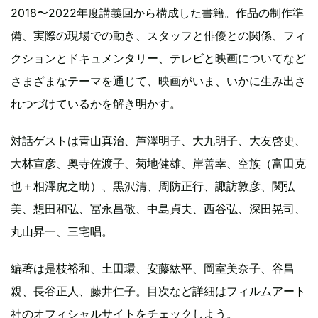
2018〜2022年度講義回から構成した書籍。作品の制作準
備、実際の現場での動き、スタッフと俳優との関係、フィ
クションとドキュメンタリー、テレビと映画についてなど
さまざまなテーマを通じて、映画がいま、いかに生み出さ
れつづけているかを解き明かす。
対話ゲストは青山真治、芦澤明子、大九明子、大友啓史、
大林宣彦、奥寺佐渡子、菊地健雄、岸善幸、空族（富田克
也＋相澤虎之助）、黒沢清、周防正行、諏訪敦彦、関弘
美、想田和弘、冨永昌敬、中島貞夫、西谷弘、深田晃司、
丸山昇一、三宅唱。
編著は是枝裕和、土田環、安藤紘平、岡室美奈子、谷昌
親、長谷正人、藤井仁子。目次など詳細はフィルムアート
社のオフィシャルサイトをチェックしよう。