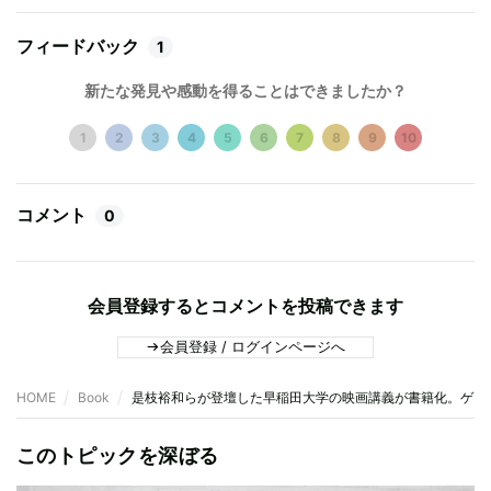
フィードバック
1
新たな発見や感動を得ることはできましたか？
1
2
3
4
5
6
7
8
9
10
コメント
0
会員登録するとコメントを投稿できます
会員登録 / ログインページへ
HOME
Book
是枝裕和らが登壇した早稲田大学の映画講義が書籍化。ゲス
このトピックを深ぼる