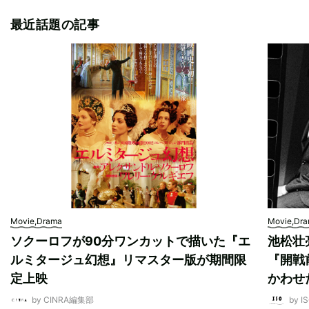
最近話題の記事
Movie,Drama
Movie,Dr
ソクーロフが90分ワンカットで描いた『エ
池松壮
ルミタージュ幻想』リマスター版が期間限
『開戦
定上映
かわせ
by CINRA編集部
by I