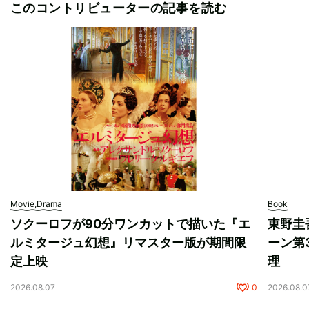
このコントリビューターの記事を読む
Movie,Drama
Book
ソクーロフが90分ワンカットで描いた『エ
東野圭
ルミタージュ幻想』リマスター版が期間限
ーン第
定上映
理
2026.08.07
0
2026.08.0