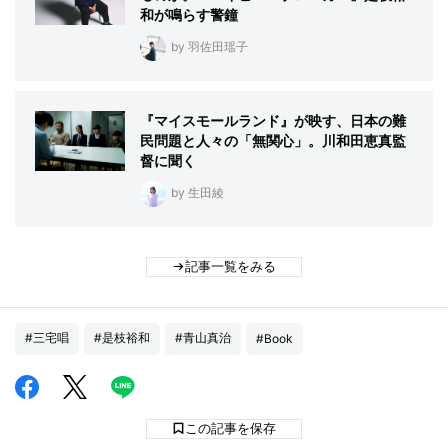
和が鳴らす警鐘
by 羽佐田瑶子
『マイスモールランド』が映す、日本の難
民問題と人々の「無関心」。川和田恵真監
督に聞く
by 生田綾
記事一覧をみる
#三宅唱
#是枝裕和
#青山真治
#Book
この記事を保存