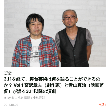
Stage
3.11を経て、舞台芸術は何を語ることができるの
か？ Vol.1 宮沢章夫（劇作家）と青山真治（映画監
督）が語る3.11以降の演劇
文 by 影山裕樹 撮影：小林宏彰
2011.10.07
1