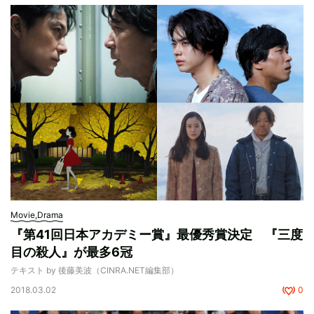
Movie,Drama
『第41回日本アカデミー賞』最優秀賞決定 『三度
目の殺人』が最多6冠
テキスト by 後藤美波（CINRA.NET編集部）
2018.03.02
0