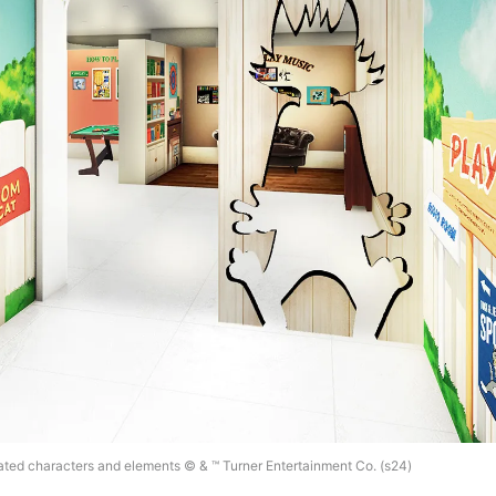
ted characters and elements © & ™ Turner Entertainment Co. (s24)