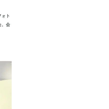
フォト
会。会