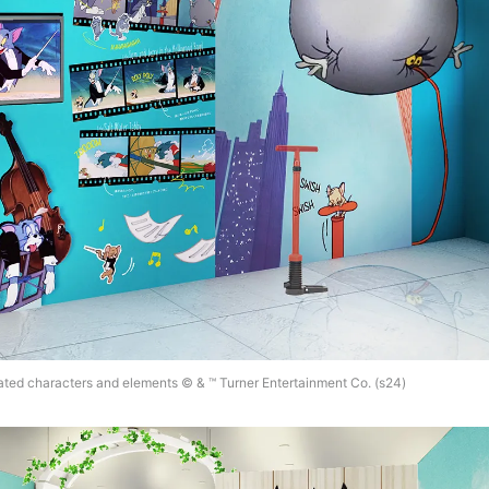
ted characters and elements © & ™ Turner Entertainment Co. (s24)