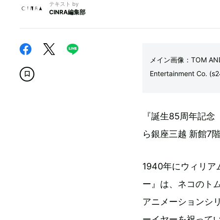
テキスト by
CINRA編集部
メイン画像：TOM AND JERR
Entertainment Co. (s2
『誕生85周年記念
ら銀座三越 新館7
1940年にウィリ
ー』は、ネコのト
アニメーションシ
ーイヤーを祝って