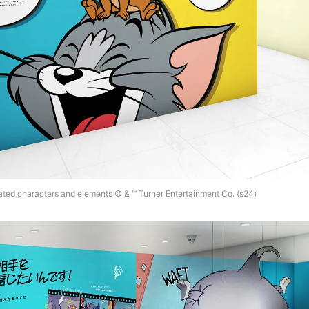
ted characters and elements © & ™ Turner Entertainment Co. (s24)