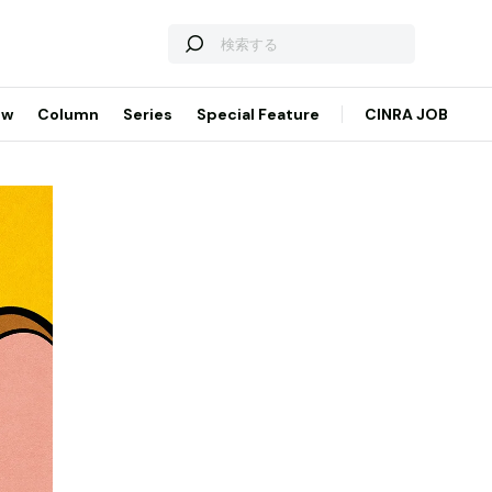
ew
Column
Series
Special Feature
CINRA JOB