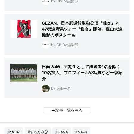
by CINRA編集部
GEZAN、日本武道館単独公演『独炎』と
47都道府県ツアー『集炎』開催。森山大道
撮影のポスターも
by CINRA編集部
日向坂46、五期生として辞退者1名を除く
10名加入。プロフィールや写真など一挙紹
介
by 廣田一馬
記事一覧をみる
#ちゃんみな
#Music
#HANA
#News