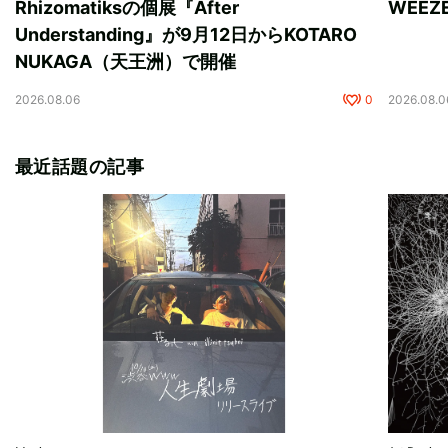
Rhizomatiksの個展『After
WEE
Understanding』が9月12日からKOTARO
NUKAGA（天王洲）で開催
2026.08.06
0
2026.08.0
最近話題の記事