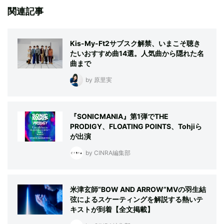
関連記事
Kis-My-Ft2サブスク解禁、いまこそ聴き
たいおすすめ曲14選。人気曲から隠れた名
曲まで
by 原里実
『SONICMANIA』第1弾でTHE
PRODIGY、FLOATING POINTS、Tohjiら
が出演
by CINRA編集部
米津玄師“BOW AND ARROW”MVの羽生結
弦によるスケーティングを解説する熱いテ
キストが到着【全文掲載】