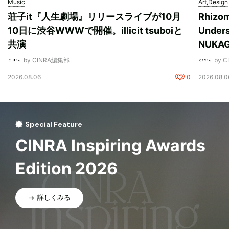
Music
Art,Design
荘子it『人生劇場』リリースライブが10月
Rhizo
10日に渋谷WWWで開催。illicit tsuboiと
Unde
共演
NUK
by CINRA編集部
by 
2026.08.06
0
2026.08.0
Special Feature
CINRA Inspiring Awards
Edition 2026
詳しくみる