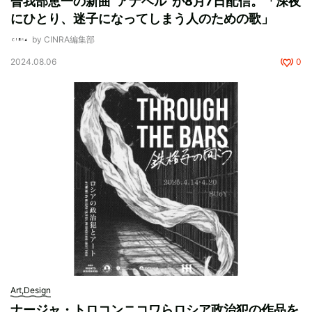
曽我部恵一の新曲“アナベル”が8月7日配信。「深夜
にひとり、迷子になってしまう人のための歌」
by CINRA編集部
2024.08.06
0
Art,Design
ナージャ・トロコンニコワらロシア政治犯の作品を