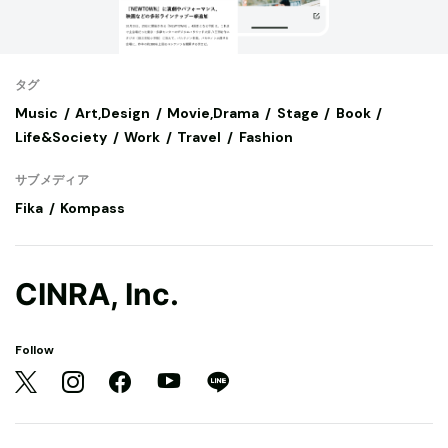
タグ
Music
Art,Design
Movie,Drama
Stage
Book
Life&Society
Work
Travel
Fashion
サブメディア
Fika
Kompass
CINRA, Inc.
Follow