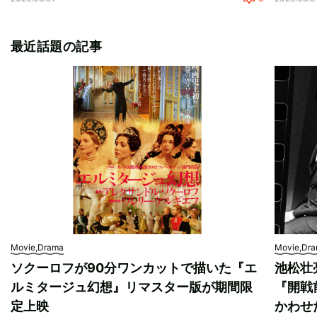
最近話題の記事
Movie,Drama
Movie,Dr
ソクーロフが90分ワンカットで描いた『エ
池松壮
ルミタージュ幻想』リマスター版が期間限
『開戦
定上映
かわせ