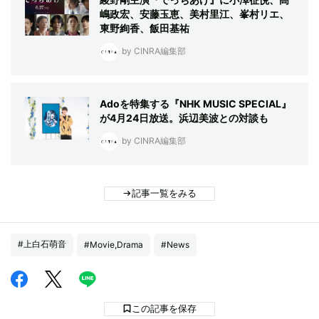
嶋政宏、安藤玉恵、美村里江、峯村リエ、
東野絢香、飯田基祐
by CINRA編集部
Adoを特集する『NHK MUSIC SPECIAL』
が4月24日放送。浜辺美波との対談も
by CINRA編集部
記事一覧をみる
#上白石萌音
#Movie,Drama
#News
この記事を保存