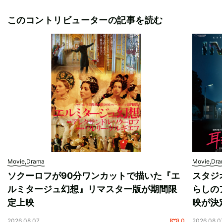
このコントリビューターの記事を読む
Movie,Drama
Movie,Dr
ソクーロフが90分ワンカットで描いた『エ
スタジ
ルミタージュ幻想』リマスター版が期間限
らしの
定上映
映が決
2026.08.07
0
2026.08.0