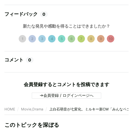
フィードバック
0
新たな発見や感動を得ることはできましたか？
1
2
3
4
5
6
7
8
9
10
コメント
0
会員登録するとコメントを投稿できます
会員登録 / ログインページへ
HOME
Movie,Drama
上白石萌音が七変化。ミルキー新CM「みんなペコち
このトピックを深ぼる