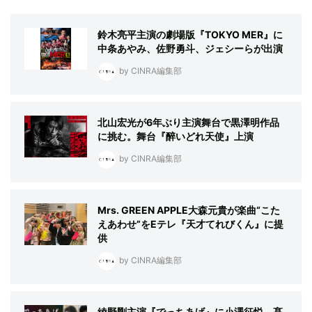
鈴木亮平主演の劇場版『TOKYO MER』に
中条あやみ、佐野勇斗、ジェシーらが出演
by CINRA編集部
北山宏光が6年ぶり主演舞台で黒澤明作品
に挑む。舞台『醉いどれ天使』上演
by CINRA編集部
Mrs. GREEN APPLE大森元貴が楽曲“こた
えあわせ”をEテレ『天才てれびくん』に提
供
by CINRA編集部
綾野剛主演『でっちあげ』に小澤征悦、髙