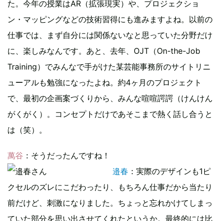
た。今年の授業はAR（拡張現実）や、プロジェクショ
ン・マッピングなどの技術習得にも進みますよね。以前の
仕事では、まず自分には関係ないなと思っていた分野だけ
に、楽しみなんです。あと、去年、OJT（On-the-Job
Training）でみんなで手がけた某芸能事務所のサイトリニ
ューアルも勉強になったよね。約4ヶ月のプロジェクト
で、最初の企画案づくりから、みんな喧喧諤諤（けんけん
がくがく）。コンセプトだけであそこまで熱く話し合うと
は（笑）。
萬谷
：そうだったんですね！
邉春
：実際のデザインも1ピ
クセルのズレにこだわったり、もちろん仕事だから当たり
前だけど、刺激になりました。ちょっと忘れかけてしまっ
ていた部分を思い出させてくれたというか。最終的には比