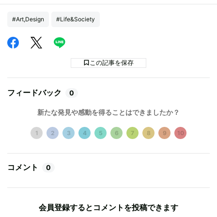
#Art,Design
#Life&Society
この記事を保存
フィードバック
0
新たな発見や感動を得ることはできましたか？
1
2
3
4
5
6
7
8
9
10
コメント
0
会員登録するとコメントを投稿できます