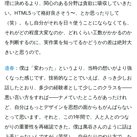
理に決めるより、関心のある分野は貪欲に吸収していきた
い。HTML5って格好良さそう〜、とか思ったりして
（笑）。もし自分がそれを日々使うことにならなくても、
それがどの程度大変なのか、どれくらい工数がかかるのか
を判断するのに、実作業を知ってるかどうかの差は絶対大
きいと思うので。
邉春
：僕は「変わった」というより、当時の想いがより強
くなった感じです。技術的なことでいえば、さっき少しお
話したとおり、多少の経験者として少しこのクラスを――
悪い言い方をすれば――ナメていたところがあったけれ
ど、自分はもっとデザインを思想の面からもがんばらない
とって思います。それと、この1年間で、人と人とのつな
がりの重要性を再確認できた。僕は萬谷さんのように話は
上手じゃないんですが（苦笑）、自分なりのやり方で、た