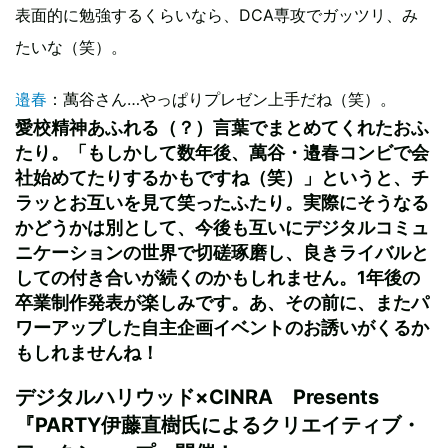
表面的に勉強するくらいなら、DCA専攻でガッツリ、み
たいな（笑）。
邉春
：萬谷さん…やっぱりプレゼン上手だね（笑）。
愛校精神あふれる（？）言葉でまとめてくれたおふ
たり。「もしかして数年後、萬谷・邉春コンビで会
社始めてたりするかもですね（笑）」というと、チ
ラッとお互いを見て笑ったふたり。実際にそうなる
かどうかは別として、今後も互いにデジタルコミュ
ニケーションの世界で切磋琢磨し、良きライバルと
しての付き合いが続くのかもしれません。1年後の
卒業制作発表が楽しみです。あ、その前に、またパ
ワーアップした自主企画イベントのお誘いがくるか
もしれませんね！
デジタルハリウッド×CINRA Presents
『PARTY伊藤直樹氏によるクリエイティブ・