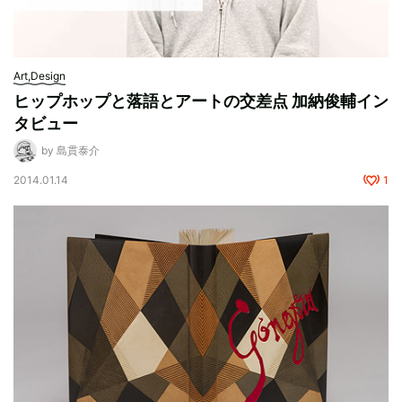
Art,Design
ヒップホップと落語とアートの交差点 加納俊輔イン
タビュー
by 島貫泰介
2014.01.14
1