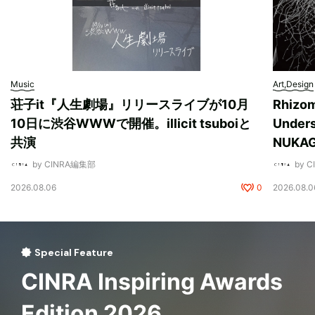
Music
Art,Design
荘子it『人生劇場』リリースライブが10月
Rhizo
10日に渋谷WWWで開催。illicit tsuboiと
Unde
共演
NUK
by CINRA編集部
by 
2026.08.06
0
2026.08.0
Special Feature
CINRA Inspiring Awards
Edition 2026