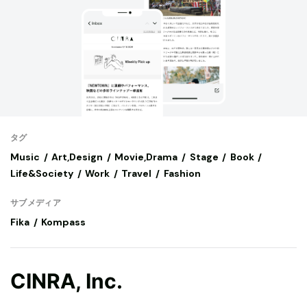
タグ
Music
Art,Design
Movie,Drama
Stage
Book
Life&Society
Work
Travel
Fashion
サブメディア
Fika
Kompass
CINRA, Inc.