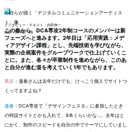
インタビュー・テキスト：内田伸一
この春から、DCA専攻2年制コースのメンバーは新
撮影：田中慎一郎
フェーズへと進みます。2年目は「応用実践：メデ
ィアデザイン課程」とし、先端技術を学びながら、
実際の企画案件をグループワークで仕上げていくこ
とに。また、各々が卒業制作を進めながら、このあ
と自分が進む道を考えていく1年でもあります。
萬谷
：邉春さんは去年だけでも、けっこう個人でサイトつ
くってますよね？
邉春
：DCA専攻で『デザインフェスタ』に参加したとき
の特設サイトとかも入れて、8本くらいかな…。去年はと
にかく、制作のスピードを自分の中でテーマにしていまし