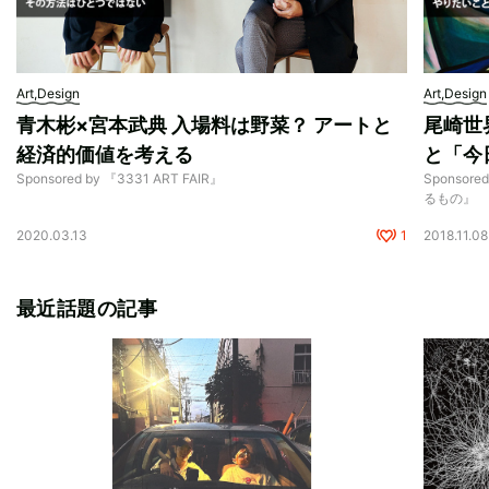
Art,Design
Art,Design
青木彬×宮本武典 入場料は野菜？ アートと
尾崎世
経済的価値を考える
と「今
Sponsored by 『3331 ART FAIR』
Sponso
るもの』
2020.03.13
1
2018.11.08
最近話題の記事