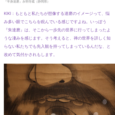
『半身達磨』永明寺蔵（静岡県）
KIKI：もともと私たちが想像する達磨のイメージって、悩
み多い眼でこちらを睨んでいる感じですよね。いっぽう
『朱達磨』は、そこから一歩先の世界に行ってしまったよ
うな凄みを感じます。そう考えると、禅の世界を詳しく知
らない私たちでも先入観を持ってしまっているんだな、と
改めて気付かされもします。