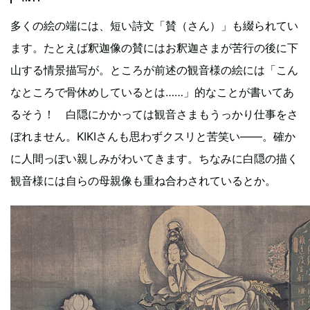
多くの絵の端には、短い詩文「賛（さん）」も綴られてい
ます。たとえば釈迦像の賛にはお釈迦さまが苦行の後に下
山する情景描写が。ところが前述の観音様の絵には「こん
なところで骨休めしているとは……」的なことが書いてあ
るそう！ 白隠にかかっては観音さまもうっかり仕事をさ
ぼれません。KIKIさんも思わずクスリと苦笑い――。確か
に人間っぽい親しみがわいてきます。ちなみに白隠の描く
観音様には自らの母親像も重ね合わされているとか。