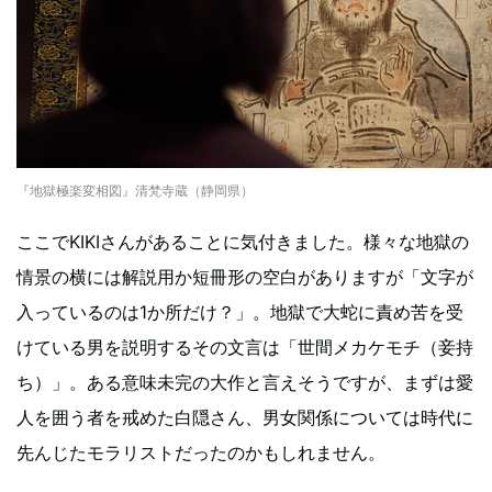
『地獄極楽変相図』清梵寺蔵（静岡県）
ここでKIKIさんがあることに気付きました。様々な地獄の
情景の横には解説用か短冊形の空白がありますが「文字が
入っているのは1か所だけ？」。地獄で大蛇に責め苦を受
けている男を説明するその文言は「世間メカケモチ（妾持
ち）」。ある意味未完の大作と言えそうですが、まずは愛
人を囲う者を戒めた白隠さん、男女関係については時代に
先んじたモラリストだったのかもしれません。