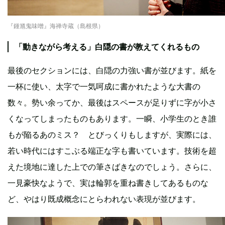
『鍾馗鬼味噌』海禅寺蔵（島根県）
「動きながら考える」白隠の書が教えてくれるもの
最後のセクションには、白隠の力強い書が並びます。紙を
一杯に使い、太字で一気呵成に書かれたような大書の
数々。勢い余ってか、最後はスペースが足りずに字が小さ
くなってしまったものもあります。一瞬、小学生のとき誰
もが陥るあのミス？ とびっくりもしますが、実際には、
若い時代にはすこぶる端正な字も書いています。技術を超
えた境地に達した上での筆さばきなのでしょう。さらに、
一見豪快なようで、実は輪郭を重ね書きしてあるものな
ど、やはり既成概念にとらわれない表現が並びます。