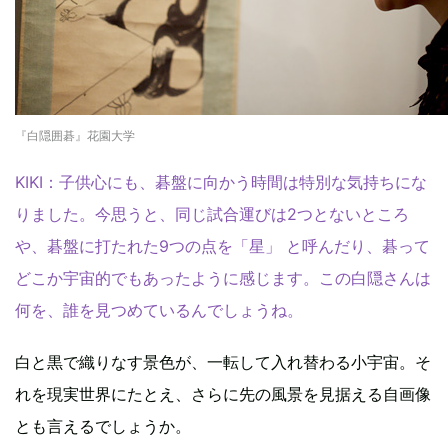
『白隠囲碁』花園大学
KIKI：子供心にも、碁盤に向かう時間は特別な気持ちにな
りました。今思うと、同じ試合運びは2つとないところ
や、碁盤に打たれた9つの点を「星」 と呼んだり、碁って
どこか宇宙的でもあったように感じます。この白隠さんは
何を、誰を見つめているんでしょうね。
白と黒で織りなす景色が、一転して入れ替わる小宇宙。そ
れを現実世界にたとえ、さらに先の風景を見据える自画像
とも言えるでしょうか。