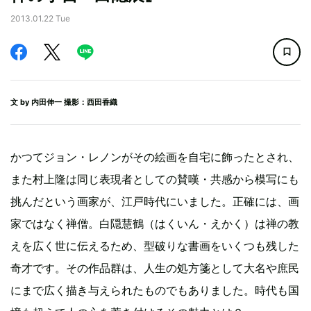
2013.01.22 Tue
文 by
内田伸一
撮影：西田香織
かつてジョン・レノンがその絵画を自宅に飾ったとされ、
また村上隆は同じ表現者としての賛嘆・共感から模写にも
挑んだという画家が、江戸時代にいました。正確には、画
家ではなく禅僧。白隠慧鶴（はくいん・えかく）は禅の教
えを広く世に伝えるため、型破りな書画をいくつも残した
奇才です。その作品群は、人生の処方箋として大名や庶民
にまで広く描き与えられたものでもありました。時代も国