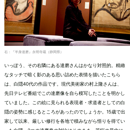
右：『半身達磨』永明寺蔵（静岡県）
いっぽう、その右隣にある達磨さんはかなり対照的。精緻
なタッチで暗く影のある思い詰めた表情を描いたこちら
は、白隠40代の作品です。現代美術家の村上隆さんは、
先日テレビ番組でこの達磨像を自ら模写したことを明かし
ていました。この絵に見られる表現者・求道者としての白
隠の姿勢に感じるところがあったのでしょうか。15歳で出
家して以来、厳しい修行を各地で積みながら悟りを得てい