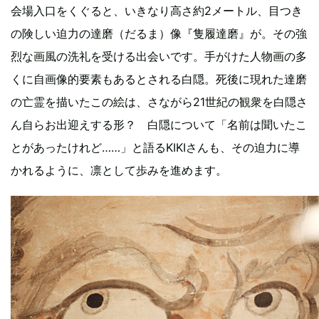
会場入口をくぐると、いきなり高さ約2メートル、目つき
の険しい迫力の達磨（だるま）像『隻履達磨』が。その強
烈な画風の洗礼を受ける出会いです。手がけた人物画の多
くに自画像的要素もあるとされる白隠。死後に現れた達磨
の亡霊を描いたこの絵は、さながら21世紀の観衆を白隠さ
ん自らお出迎えする形？ 白隠について「名前は聞いたこ
とがあったけれど……」と語るKIKIさんも、その迫力に導
かれるように、凛として歩みを進めます。