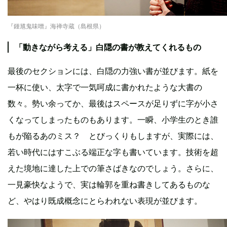
『鍾馗鬼味噌』海禅寺蔵（島根県）
「動きながら考える」白隠の書が教えてくれるもの
最後のセクションには、白隠の力強い書が並びます。紙を
一杯に使い、太字で一気呵成に書かれたような大書の
数々。勢い余ってか、最後はスペースが足りずに字が小さ
くなってしまったものもあります。一瞬、小学生のとき誰
もが陥るあのミス？ とびっくりもしますが、実際には、
若い時代にはすこぶる端正な字も書いています。技術を超
えた境地に達した上での筆さばきなのでしょう。さらに、
一見豪快なようで、実は輪郭を重ね書きしてあるものな
ど、やはり既成概念にとらわれない表現が並びます。