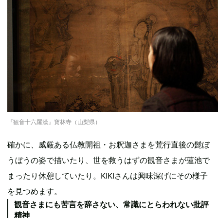
『観音十六羅漢』寳林寺（山梨県）
確かに、威厳ある仏教開祖・お釈迦さまを荒行直後の髭ぼ
うぼうの姿で描いたり、世を救うはずの観音さまが蓮池で
まったり休憩していたり。KIKIさんは興味深げにその様子
を見つめます。
観音さまにも苦言を辞さない、常識にとらわれない批評
精神