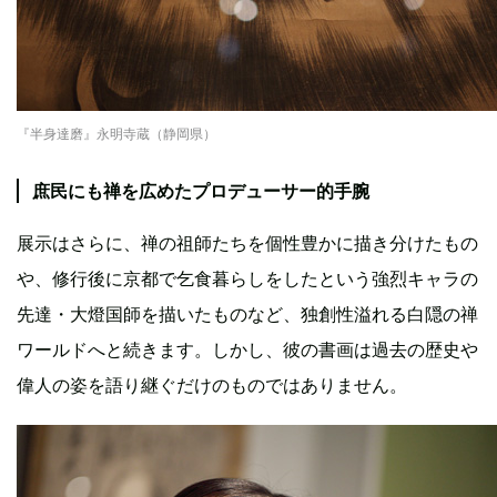
『半身達磨』永明寺蔵（静岡県）
庶民にも禅を広めたプロデューサー的手腕
展示はさらに、禅の祖師たちを個性豊かに描き分けたもの
や、修行後に京都で乞食暮らしをしたという強烈キャラの
先達・大燈国師を描いたものなど、独創性溢れる白隠の禅
ワールドへと続きます。しかし、彼の書画は過去の歴史や
偉人の姿を語り継ぐだけのものではありません。