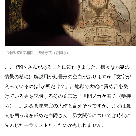
『地獄極楽変相図』清梵寺蔵（静岡県）
ここでKIKIさんがあることに気付きました。様々な地獄の
情景の横には解説用か短冊形の空白がありますが「文字が
入っているのは1か所だけ？」。地獄で大蛇に責め苦を受
けている男を説明するその文言は「世間メカケモチ（妾持
ち）」。ある意味未完の大作と言えそうですが、まずは愛
人を囲う者を戒めた白隠さん、男女関係については時代に
先んじたモラリストだったのかもしれません。