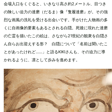
会場入口をくぐると、いきなり高さ約2メートル、目つき
の険しい迫力の達磨（だるま）像『隻履達磨』が。その強
烈な画風の洗礼を受ける出会いです。手がけた人物画の多
くに自画像的要素もあるとされる白隠。死後に現れた達磨
の亡霊を描いたこの絵は、さながら21世紀の観衆を白隠さ
ん自らお出迎えする形？ 白隠について「名前は聞いたこ
とがあったけれど……」と語るKIKIさんも、その迫力に導
かれるように、凛として歩みを進めます。