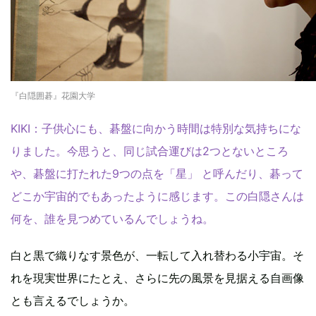
『白隠囲碁』花園大学
KIKI：子供心にも、碁盤に向かう時間は特別な気持ちにな
りました。今思うと、同じ試合運びは2つとないところ
や、碁盤に打たれた9つの点を「星」 と呼んだり、碁って
どこか宇宙的でもあったように感じます。この白隠さんは
何を、誰を見つめているんでしょうね。
白と黒で織りなす景色が、一転して入れ替わる小宇宙。そ
れを現実世界にたとえ、さらに先の風景を見据える自画像
とも言えるでしょうか。