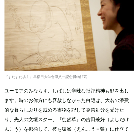
『すたすた坊主』早稲田大学會津八一記念博物館蔵
ユーモアのみならず、しばしば辛辣な批評精神も顔を出し
ます。時のお偉方にも容赦しなかった白隠は、大名の浪費
的な暮らしぶりを戒める書物を記して発禁処分を受けた
り、先人の文壇スター、『徒然草』の吉田兼好（よしだけ
んこう）を揶揄して、彼を猿猴（えんこう＝猿）に仕立て