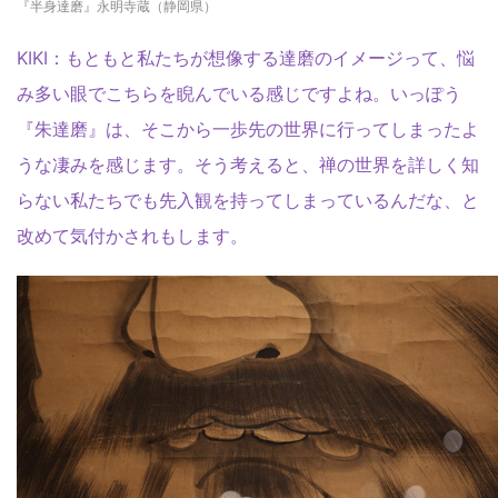
『半身達磨』永明寺蔵（静岡県）
KIKI：もともと私たちが想像する達磨のイメージって、悩
み多い眼でこちらを睨んでいる感じですよね。いっぽう
『朱達磨』は、そこから一歩先の世界に行ってしまったよ
うな凄みを感じます。そう考えると、禅の世界を詳しく知
らない私たちでも先入観を持ってしまっているんだな、と
改めて気付かされもします。