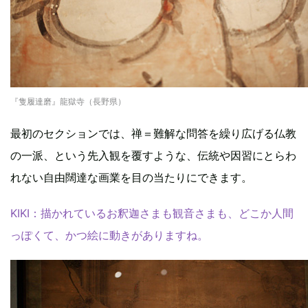
『隻履達磨』龍獄寺（長野県）
最初のセクションでは、禅＝難解な問答を繰り広げる仏教
の一派、という先入観を覆すような、伝統や因習にとらわ
れない自由闊達な画業を目の当たりにできます。
KIKI：描かれているお釈迦さまも観音さまも、どこか人間
っぽくて、かつ絵に動きがありますね。