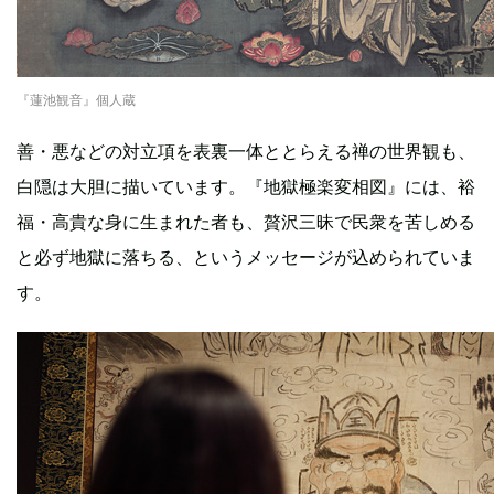
『蓮池観音』個人蔵
善・悪などの対立項を表裏一体ととらえる禅の世界観も、
白隠は大胆に描いています。『地獄極楽変相図』には、裕
福・高貴な身に生まれた者も、贅沢三昧で民衆を苦しめる
と必ず地獄に落ちる、というメッセージが込められていま
す。