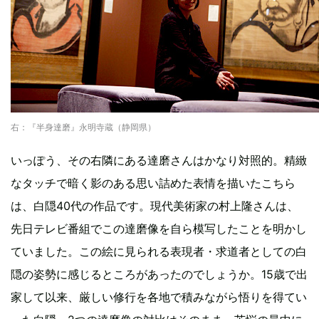
右：『半身達磨』永明寺蔵（静岡県）
いっぽう、その右隣にある達磨さんはかなり対照的。精緻
なタッチで暗く影のある思い詰めた表情を描いたこちら
は、白隠40代の作品です。現代美術家の村上隆さんは、
先日テレビ番組でこの達磨像を自ら模写したことを明かし
ていました。この絵に見られる表現者・求道者としての白
隠の姿勢に感じるところがあったのでしょうか。15歳で出
家して以来、厳しい修行を各地で積みながら悟りを得てい