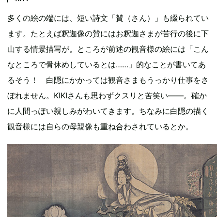
多くの絵の端には、短い詩文「賛（さん）」も綴られてい
ます。たとえば釈迦像の賛にはお釈迦さまが苦行の後に下
山する情景描写が。ところが前述の観音様の絵には「こん
なところで骨休めしているとは……」的なことが書いてあ
るそう！ 白隠にかかっては観音さまもうっかり仕事をさ
ぼれません。KIKIさんも思わずクスリと苦笑い――。確か
に人間っぽい親しみがわいてきます。ちなみに白隠の描く
観音様には自らの母親像も重ね合わされているとか。