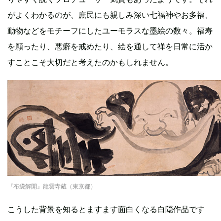
がよくわかるのが、庶民にも親しみ深い七福神やお多福、
動物などをモチーフにしたユーモラスな墨絵の数々。福寿
を願ったり、悪癖を戒めたり、絵を通して禅を日常に活か
すことこそ大切だと考えたのかもしれません。
『布袋解開』龍雲寺蔵（東京都）
こうした背景を知るとますます面白くなる白隠作品です