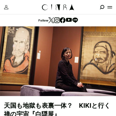
Follow
天国も地獄も表裏一体？ KIKIと行く
禅の宇宙『白隠展』