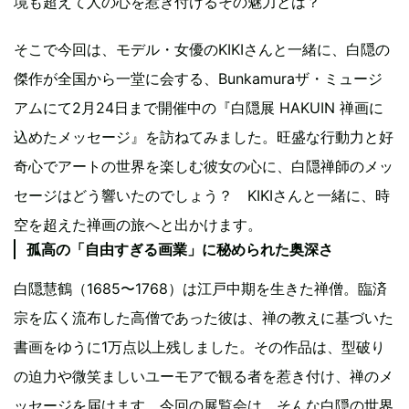
境も超えて人の心を惹き付けるその魅力とは？
そこで今回は、モデル・女優のKIKIさんと一緒に、白隠の
傑作が全国から一堂に会する、Bunkamuraザ・ミュージ
アムにて2月24日まで開催中の『白隠展 HAKUIN 禅画に
込めたメッセージ』を訪ねてみました。旺盛な行動力と好
奇心でアートの世界を楽しむ彼女の心に、白隠禅師のメッ
セージはどう響いたのでしょう？ KIKIさんと一緒に、時
空を超えた禅画の旅へと出かけます。
孤高の「自由すぎる画業」に秘められた奥深さ
白隠慧鶴（1685〜1768）は江戸中期を生きた禅僧。臨済
宗を広く流布した高僧であった彼は、禅の教えに基づいた
書画をゆうに1万点以上残しました。その作品は、型破り
の迫力や微笑ましいユーモアで観る者を惹き付け、禅のメ
ッセージを届けます。今回の展覧会は、そんな白隠の世界