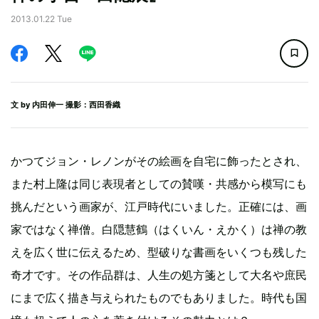
2013.01.22 Tue
文 by
内田伸一
撮影：西田香織
かつてジョン・レノンがその絵画を自宅に飾ったとされ、
また村上隆は同じ表現者としての賛嘆・共感から模写にも
挑んだという画家が、江戸時代にいました。正確には、画
家ではなく禅僧。白隠慧鶴（はくいん・えかく）は禅の教
えを広く世に伝えるため、型破りな書画をいくつも残した
奇才です。その作品群は、人生の処方箋として大名や庶民
にまで広く描き与えられたものでもありました。時代も国