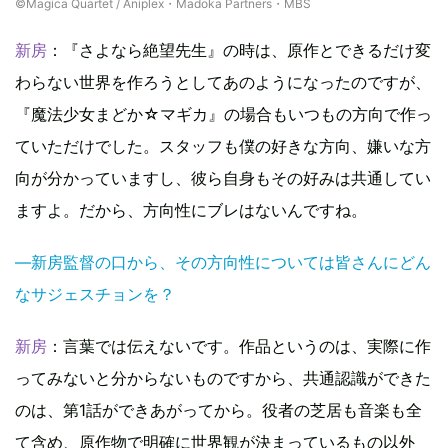
©Magica Quartet / Aniplex・Madoka Partners・MBS
新房
：『さよなら絶望先生』の時は、原作とできるだけ変
わらない世界を作ろうとしてあのようになったのですが、
『魔法少女まどか☆マギカ』の場合もいつもの方向で作っ
ていただけでした。スタッフも僕の好きな方向、嫌いな方
向が分かっていますし、彼ら自身もその好みは共通してい
ますよ。だから、方向性にブレはないんですね。
―新房監督の口から、その方向性については皆さんにどん
なサジェスチョンを？
新房
：言葉では伝えないです。作品というのは、実際に作
ってみないと分からないものですから、共通認識ができた
のは、第1話ができあがってから。役者の芝居も音楽も全
て含め、原作物で明確に世界観が決まっているもの以外