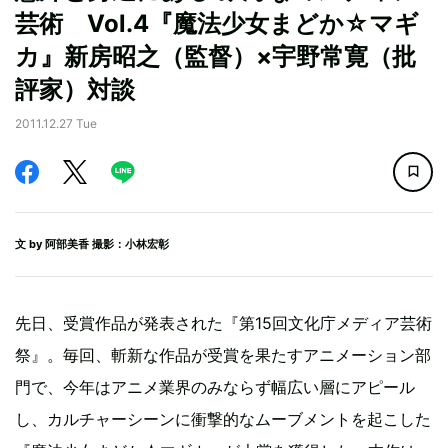
芸術 Vol.4『魔法少女まどか☆マギ
カ』新房昭之（監督）×宇野常寛（批
評家）対談
2011.12.27 Tue
文 by
阿部美香
撮影：小林宏彰
先日、受賞作品が発表された『第15回文化庁メディア芸術
祭』。毎回、斬新な作品が受賞を果たすアニメーション部
門で、今年はアニメ業界のみならず幅広い層にアピール
し、カルチャーシーンに衝撃的なムーブメントを起こした