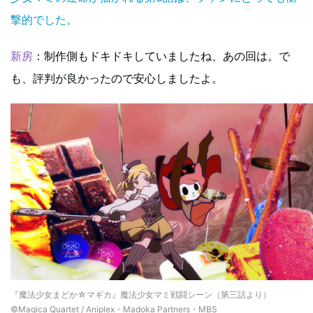
撃的でした。
新房
：制作側もドキドキしていましたね、あの回は。で
も、評判が良かったので安心しましたよ。
『魔法少女まどか☆マギカ』魔法少女マミ戦闘シーン（第三話より）
©Magica Quartet / Aniplex・Madoka Partners・MBS