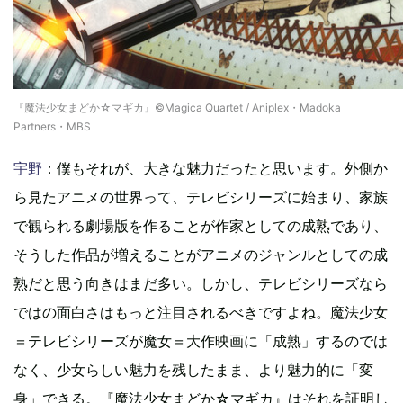
『魔法少女まどか☆マギカ』©Magica Quartet / Aniplex・Madoka
Partners・MBS
宇野
：僕もそれが、大きな魅力だったと思います。外側か
ら見たアニメの世界って、テレビシリーズに始まり、家族
で観られる劇場版を作ることが作家としての成熟であり、
そうした作品が増えることがアニメのジャンルとしての成
熟だと思う向きはまだ多い。しかし、テレビシリーズなら
ではの面白さはもっと注目されるべきですよね。魔法少女
＝テレビシリーズが魔女＝大作映画に「成熟」するのでは
なく、少女らしい魅力を残したまま、より魅力的に「変
身」できる。『魔法少女まどか☆マギカ』はそれを証明し