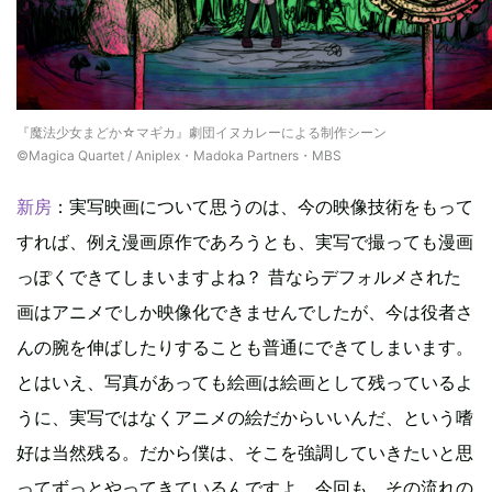
『魔法少女まどか☆マギカ』劇団イヌカレーによる制作シーン
©Magica Quartet / Aniplex・Madoka Partners・MBS
新房
：実写映画について思うのは、今の映像技術をもって
すれば、例え漫画原作であろうとも、実写で撮っても漫画
っぽくできてしまいますよね？ 昔ならデフォルメされた
画はアニメでしか映像化できませんでしたが、今は役者さ
んの腕を伸ばしたりすることも普通にできてしまいます。
とはいえ、写真があっても絵画は絵画として残っているよ
うに、実写ではなくアニメの絵だからいいんだ、という嗜
好は当然残る。だから僕は、そこを強調していきたいと思
ってずっとやってきているんですよ。今回も、その流れの