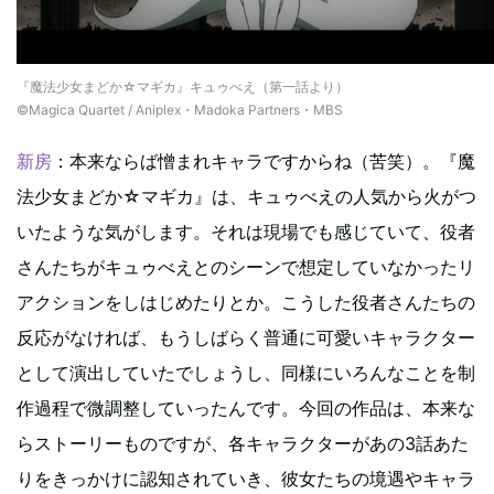
『魔法少女まどか☆マギカ』キュゥべえ（第一話より）
©Magica Quartet / Aniplex・Madoka Partners・MBS
新房
：本来ならば憎まれキャラですからね（苦笑）。『魔
法少女まどか☆マギカ』は、キュゥべえの人気から火がつ
いたような気がします。それは現場でも感じていて、役者
さんたちがキュゥべえとのシーンで想定していなかったリ
アクションをしはじめたりとか。こうした役者さんたちの
反応がなければ、もうしばらく普通に可愛いキャラクター
として演出していたでしょうし、同様にいろんなことを制
作過程で微調整していったんです。今回の作品は、本来な
らストーリーものですが、各キャラクターがあの3話あた
りをきっかけに認知されていき、彼女たちの境遇やキャラ