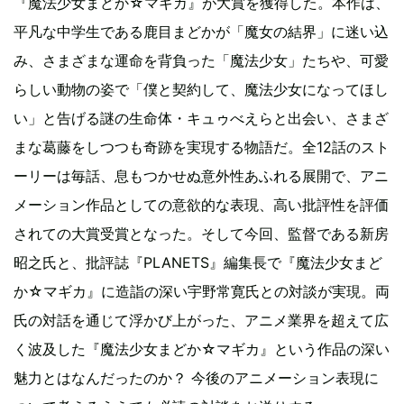
『魔法少女まどか☆マギカ』が大賞を獲得した。本作は、
平凡な中学生である鹿目まどかが「魔女の結界」に迷い込
み、さまざまな運命を背負った「魔法少女」たちや、可愛
らしい動物の姿で「僕と契約して、魔法少女になってほし
い」と告げる謎の生命体・キュゥべえらと出会い、さまざ
まな葛藤をしつつも奇跡を実現する物語だ。全12話のスト
ーリーは毎話、息もつかせぬ意外性あふれる展開で、アニ
メーション作品としての意欲的な表現、高い批評性を評価
されての大賞受賞となった。そして今回、監督である新房
昭之氏と、批評誌『PLANETS』編集長で『魔法少女まど
か☆マギカ』に造詣の深い宇野常寛氏との対談が実現。両
氏の対話を通じて浮かび上がった、アニメ業界を超えて広
く波及した『魔法少女まどか☆マギカ』という作品の深い
魅力とはなんだったのか？ 今後のアニメーション表現に