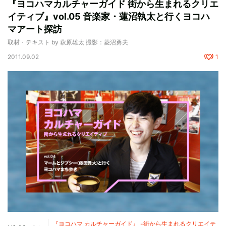
『ヨコハマカルチャーガイド 街から生まれるクリエ
イティブ』vol.05 音楽家・蓮沼執太と行くヨコハ
マアート探訪
取材・テキスト by 萩原雄太 撮影：菱沼勇夫
2011.09.02
1
『ヨコハマ カルチャーガイド』 -街から生まれるクリエイテ