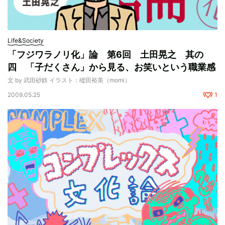
Life&Society
「フジワラノリ化」論 第6回 土田晃之 其の
四 「子だくさん」から見る、お笑いという職業感
文 by 武田砂鉄 イラスト：樅田裕美（momi）
2009.05.25
1