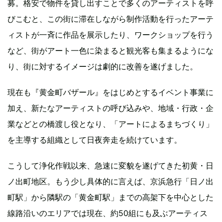
募。格安で物件を貸し出すことで多くのアーティストを呼
びこむと、この街に滞在しながら制作活動を行ったアーテ
ィストが一斉に作品を展示したり、ワークショップを行う
など、街がアート一色に染まると観光客も集まるようにな
り、街に対するイメージは劇的に改善を遂げました。
現在も『黄金町バザール』をはじめとするイベント事業に
加え、新たなアーティストの呼び込みや、地域・行政・企
業などとの橋渡し役となり、「アートによるまちづくり」
を主導する組織として日夜奔走を続けています。
こうして浄化作戦以来、急速に変貌を遂げてきた初黄・日
ノ出町地区。もう少し具体的に言えば、京浜急行「日ノ出
町駅」から隣駅の「黄金町駅」までの高架下を中心とした
線路沿いのエリアでは現在、約50組にも及ぶアーティス