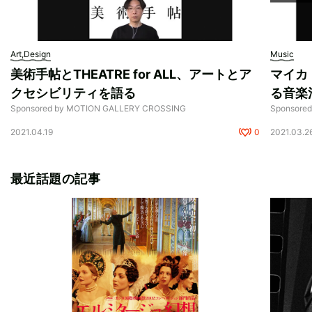
Art,Design
Music
美術手帖とTHEATRE for ALL、アートとア
マイカ
クセシビリティを語る
る音楽
Sponsored by MOTION GALLERY CROSSING
Sponsore
2021.04.19
0
2021.03.2
最近話題の記事