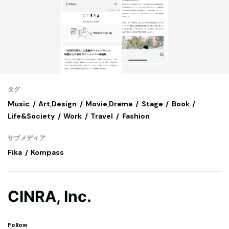
タグ
Music
Art,Design
Movie,Drama
Stage
Book
Life&Society
Work
Travel
Fashion
サブメディア
Fika
Kompass
CINRA, Inc.
Follow