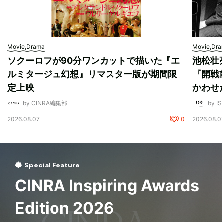
Movie,Drama
Movie,Dr
ソクーロフが90分ワンカットで描いた『エ
池松壮
ルミタージュ幻想』リマスター版が期間限
『開戦
定上映
かわせ
by CINRA編集部
by I
2026.08.07
0
2026.08.0
Special Feature
CINRA Inspiring Awards
Edition 2026