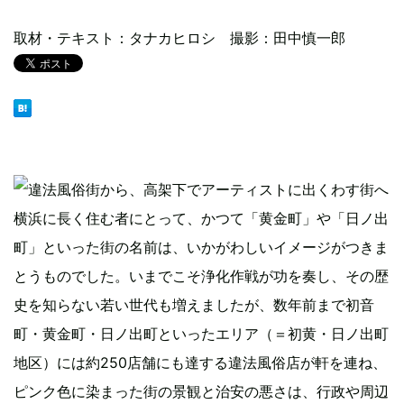
取材・テキスト：タナカヒロシ 撮影：田中慎一郎
横浜に長く住む者にとって、かつて「黄金町」や「日ノ出
町」といった街の名前は、いかがわしいイメージがつきま
とうものでした。いまでこそ浄化作戦が功を奏し、その歴
史を知らない若い世代も増えましたが、数年前まで初音
町・黄金町・日ノ出町といったエリア（＝初黄・日ノ出町
地区）には約250店舗にも達する違法風俗店が軒を連ね、
ピンク色に染まった街の景観と治安の悪さは、行政や周辺