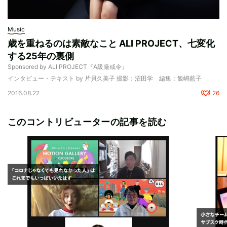
Music
歳を重ねるのは素敵なこと ALI PROJECT、七変化
する25年の裏側
Sponsored by ALI PROJECT『A級厳戒令』
インタビュー・テキスト by 片貝久美子 撮影：沼田学 編集：飯嶋藍子
2016.08.22
26
このコントリビューターの記事を読む