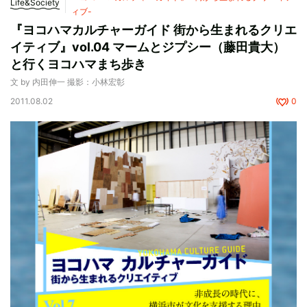
Life&Society
ィブ-
『ヨコハマカルチャーガイド 街から生まれるクリエ
イティブ』vol.04 マームとジプシー（藤田貴大）
と行くヨコハマまち歩き
文 by 内田伸一 撮影：小林宏彰
2011.08.02
0