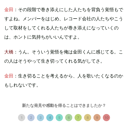
金田
：その段階で巻き添えにした人たちを背負う覚悟もで
すよね。メンバーをはじめ、レコード会社の人たちやこう
して取材をしてくれる人たちが巻き添えになっていくの
は、ホントに気持ちがいいんですよ。
大橋
：うん。そういう覚悟を俺は金田くんに感じてる。こ
の人はそうやって生き切ってくれる気がしてさ。
金田
：生き切ることを考えるから、人を歌いたくなるのか
もしれないです。
―最後に、金田さんが大橋さんと一緒にやってみたいこと
新たな発見や感動を得ることはできましたか？
はありますか？
1
2
3
4
5
6
7
8
9
10
金田
：まだ仮なんですけど、『青の時代』っていうフルア