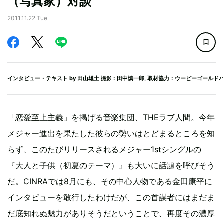
（写真家）対談
2011.11.22 Tue
インタビュー・テキスト by
田山雄士
撮影：田中慎一郎, 取材協力：ウーピーゴールド
「恋愛至上主義」を掲げる音楽集団、THEラブ人間。今年
メジャー進出を果たした彼らの勢いはとどまるところを知
らず、このたびリリースされるメジャー1stシングルの
『大人と子供（初夏のテーマ）』も大いに話題を呼びそう
だ。CINRAでは8月にも、その中心人物である金田康平に
インタビューを敢行したわけだが、この首謀者にはまだま
だ底知れぬ魅力がありそうだということで、再度その濃厚