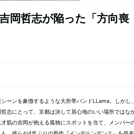
 吉岡哲志が陥った「方向喪
シーンを象徴するような大所帯バンドLLama。しかし
岡哲志にとって、京都は決して居心地のいい場所ではな
天才肌の吉岡が抱える孤独にスポットを当て、メンバー
らも、彼らが4年ぶりの新作『インデペンデンス』を発