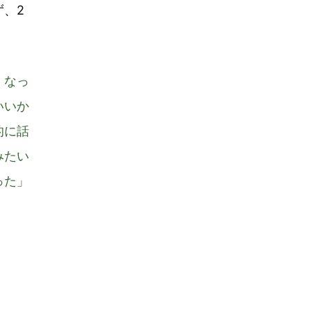
、2
くなっ
いいか
的に話
みたい
った」