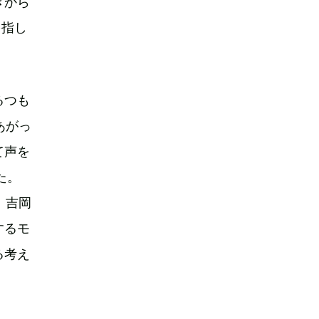
きから
を指し
るつも
あがっ
て声を
た。
、吉岡
するモ
る考え