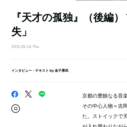
『天才の孤独』（後編）
失」
2012.05.24 Thu
インタビュー・テキスト by
金子厚武
京都の豊饒なる音楽
その中心人物＝吉
た。ストイックで
が入れ替わりなが