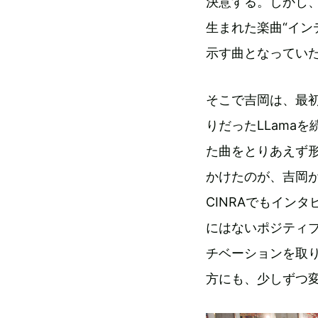
決意する。しかし
生まれた楽曲“イン
示す曲となってい
そこで吉岡は、最
りだったLLama
た曲をとりあえず
かけたのが、吉岡
CINRAでもイン
にはないポジティ
チベーションを取
方にも、少しずつ