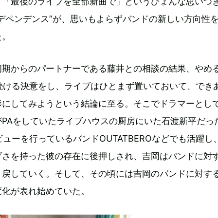
、「最後のライブを全部新曲で」というひょんな思いつ
デペンデンス”が、思いもよらずバンドの新しい方向性
た。
初期からのパートナーである藤井との相談の結果、やめ
を続ける決意をし、ライブはひとまず置いておいて、でき
形にしてみようという結論に至る。そこでドラマーとし
がPAをしていたライブハウスの厨房にいた石渡新平だっ
タビューを行っているバンドOUTATBEROなどでも活躍し
ブさを持った彼の存在に後押しされ、吉岡はバンドに対
り戻していく。そして、その頃には吉岡のバンドに対す
変化が表れ始めていた。