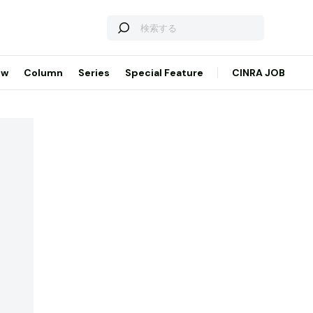
ew
Column
Series
Special Feature
CINRA JOB