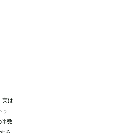
、実は
かっ
の半数
表する