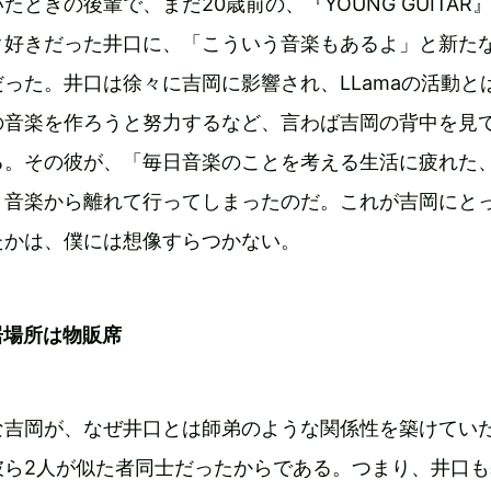
ときの後輩で、まだ20歳前の、『YOUNG GUITAR
ク好きだった井口に、「こういう音楽もあるよ」と新た
った。井口は徐々に吉岡に影響され、LLamaの活動と
の音楽を作ろうと努力するなど、言わば吉岡の背中を見
る。その彼が、「毎日音楽のことを考える生活に疲れた
、音楽から離れて行ってしまったのだ。これが吉岡にと
たかは、僕には想像すらつかない。
居場所は物販席
な吉岡が、なぜ井口とは師弟のような関係性を築けてい
彼ら2人が似た者同士だったからである。つまり、井口も