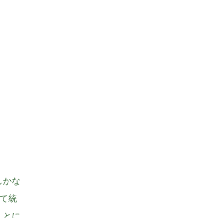
しかな
て統
、とに