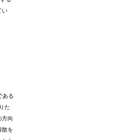
てい
である
りた
の方向
解散を