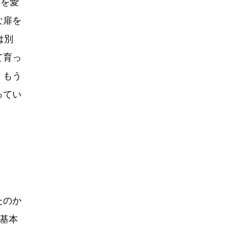
』を愛
な扉を
は別
て育っ
、もう
ってい
たのか
基本