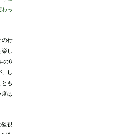
変わっ
その行
を楽し
年の6
が、し
ことも
今度は
の監視