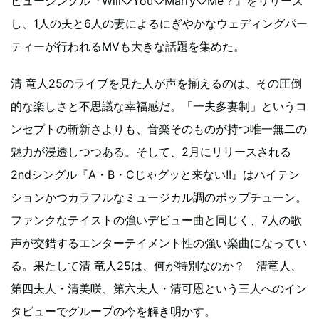
ビューシングル『Will♡You♡Marry♡Me？』をリリース
し、1人の夫と6人の妻によるにぎやかなウェディングパー
ティーが行われるMVも大きな話題を集めた。
清 竜人25のライブを見た人が声を揃えるのは、その圧倒
的な楽しさと不思議な幸福感だ。「一夫多妻制」というコ
ンセプトの斬新さよりも、音楽そのものが持つ唯一無二の
魅力が浸透しつつある。そして、2月にリリースされる
2ndシングル『A・B・Cじゃグッと来ない!!』はハイテン
ションかつカラフルなミュージカル調のポップチューン。
ファンクなテイストの強いデビュー曲と同じく、7人の歌
声が交錯するエンターテイメント性の強い楽曲になってい
る。果たして清 竜人25は、何が特別なのか？ 清竜人、
第四夫人・清美咲、第六夫人・清可恩という三人へのイン
タビューでグループの今を解き明かす。