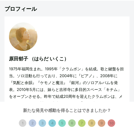
プロフィール
原田郁子
（はらだ いくこ）
1975年福岡生まれ。1995年「クラムボン」を結成。歌と鍵盤を担
当。ソロ活動も行っており、2004年に『ピアノ』、2008年に
『気配と余韻』『ケモノと魔法』『銀河』のソロアルバムを発
表。2010年5月には、妹らと吉祥寺に多目的スペース「キチム」
をオープンさせる。昨年で結成20周年を迎えたクラムボンは、メ
ジャーレーベルを離れ、自身のレーベル「トロピカル」よりツア
新たな発見や感動を得ることはできましたか？
ー会場でのみ販売されるミニアルバムを発表予定。新曲を生演奏
し、可能な会場すべてでサイン会を行う初の完全「手売りツア
1
2
3
4
5
6
7
8
9
10
ー」（全国27公演）開催中。