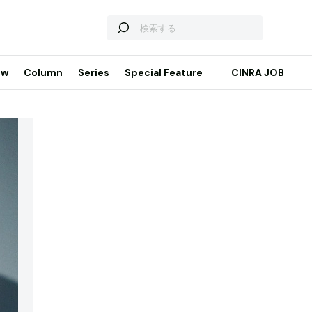
ew
Column
Series
Special Feature
CINRA JOB