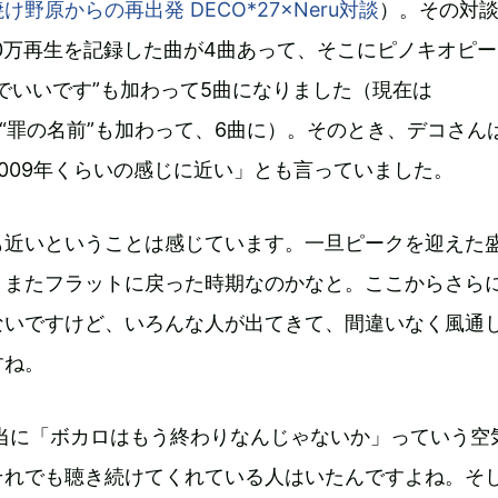
野原からの再出発 DECO*27×Neru対談
）。その対
100万再生を記録した曲が4曲あって、そこにピノキオピ
でいいです”も加わって5曲になりました（現在は
ell）の“罪の名前”も加わって、6曲に）。そのとき、デコさん
009年くらいの感じに近い」とも言っていました。
も近いということは感じています。一旦ピークを迎えた
、またフラットに戻った時期なのかなと。ここからさら
ないですけど、いろんな人が出てきて、間違いなく風通
すね。
本当に「ボカロはもう終わりなんじゃないか」っていう空
それでも聴き続けてくれている人はいたんですよね。そ