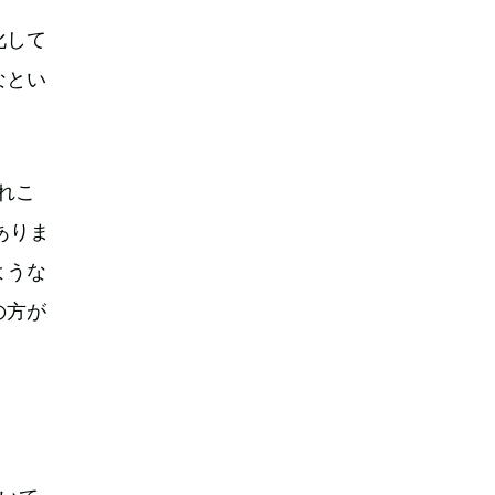
化して
なとい
れこ
ありま
ような
の方が