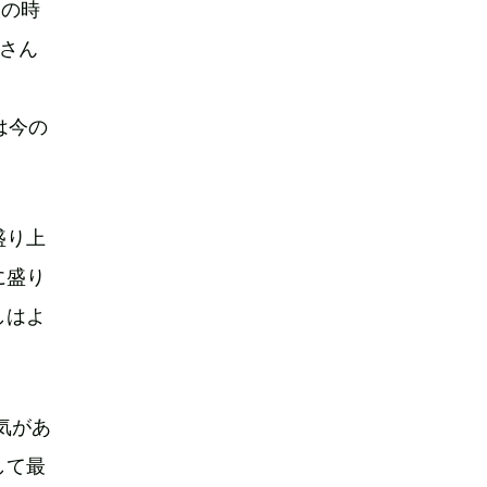
談の時
ーさん
は今の
盛り上
に盛り
しはよ
気があ
して最