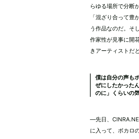
らゆる場所で分断
「混ざり合って豊か
う作品なのだ。そ
作家性が見事に開
きアーティストだ
僕は自分の声も
ぜにしたかった
のに」くらいの
―先日、CINRA.N
に入って、ボカロ