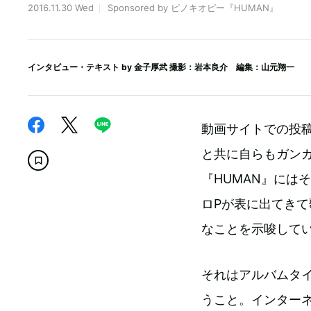
2016.11.30 Wed
Sponsored by ピノキオピー『HUMAN』
インタビュー・テキスト by
金子厚武
撮影：岩本良介 編集：山元翔一
動画サイトでの投
と共に自らもガン
『HUMAN』には
ロPが表に出てき
なことを示唆して
それはアルバムタ
うこと。インター