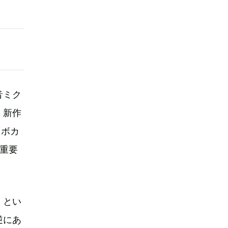
音ミク
。新作
「ボカ
重要
」とい
逆にあ