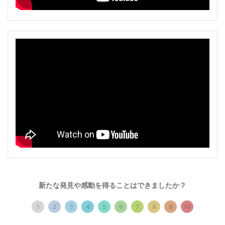
―古い時代の感覚では、YouTubeを舞台にしていると聞く
新たな発見や感動を得ることはできましたか？
と、どうしてもマイナーというイメージを持ってしまいま
1
2
3
4
5
6
7
8
9
10
すが、メインとサブが反転し得る時代なんですね。