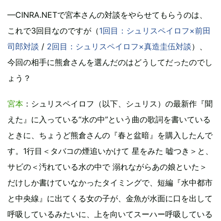
—CINRA.NETで宮本さんの対談をやらせてもらうのは、
これで3回目なのですが（
1回目：シュリスペイロフ×前田
司郎対談
/
2回目：シュリスペイロフ×真造圭伍対談
）、
今回の相手に熊倉さんを選んだのはどうしてだったのでし
ょう？
宮本
：シュリスペイロフ（以下、シュリス）の最新作『聞
えた』に入っている“水の中”という曲の歌詞を書いている
ときに、ちょうど熊倉さんの『春と盆暗』を購入したんで
す。1行目＜タバコの煙追いかけて 星をみた 嘘つき＞と、
サビの＜汚れている水の中で 溺れながらあの娘といた＞
だけしか書けていなかったタイミングで、短編『水中都市
と中央線』に出てくる女の子が、金魚が水面に口を出して
呼吸しているみたいに、上を向いてスーハー呼吸している