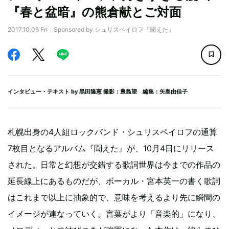
『春と盆暗』の熊倉献とご対面
2017.10.06 Fri
Sponsored by シュリスペイロフ『聞えた』
インタビュー・テキスト by
黒田隆憲
撮影：豊島望 編集：矢島由佳子
札幌出身の4人組ロックバンド・シュリスペイロフの通算
7枚目となるアルバム『聞えた』が、10月4日にリリース
された。日常と幻想が交錯する歌詞世界は今までの作品の
延長線上にあるものだが、ボーカル・宮本英一の書く歌詞
はこれまで以上に抽象的で、意味を考えるより先に瞬間の
イメージが連なっていく。言葉がより「音楽的」になり、