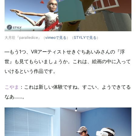
大月壮『paralledice』（
vimeoで見る
）（
STYLYで見る
）
—もう1つ、VRアーティストせきぐちあいみさんの『浮
世』も見てもらいましょうか。これは、絵画の中に入って
いけるという作品です。
こやま
：これは新しい体験ですね。すごい、ようできてる
なあ……。