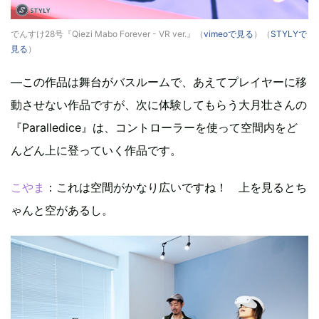
でんすけ28号『Qiezi Mabo Forever - VR ver.』（
vimeoで見る
）（
STYLYで
見る
）
—この作品は舞台がバスルームで、あえてプレイヤーに移
動させない作品ですが、次に体験してもらう大月壮さんの
『Paralledice』は、コントローラーを使って空間内をど
んどん上に登っていく作品です。
こやま
：これは空間がかなり広いですね！ 上を見るとち
ゃんと空があるし。