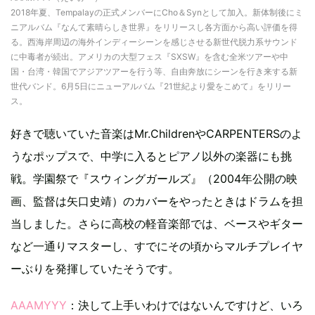
2018年夏、Tempalayの正式メンバーにCho＆Synとして加入。新体制後にミ
ニアルバム『なんて素晴らしき世界』をリリースし各方面から高い評価を得
る。西海岸周辺の海外インディーシーンを感じさせる新世代脱力系サウンド
に中毒者が続出。アメリカの大型フェス『SXSW』を含む全米ツアーや中
国・台湾・韓国でアジアツアーを行う等、自由奔放にシーンを行き来する新
世代バンド。6月5日にニューアルバム『21世紀より愛をこめて』をリリー
ス。
好きで聴いていた音楽はMr.ChildrenやCARPENTERSのよ
うなポップスで、中学に入るとピアノ以外の楽器にも挑
戦。学園祭で『スウィングガールズ』（2004年公開の映
画、監督は矢口史靖）のカバーをやったときはドラムを担
当しました。さらに高校の軽音楽部では、ベースやギター
など一通りマスターし、すでにその頃からマルチプレイヤ
ーぶりを発揮していたそうです。
AAAMYYY
：決して上手いわけではないんですけど、いろ