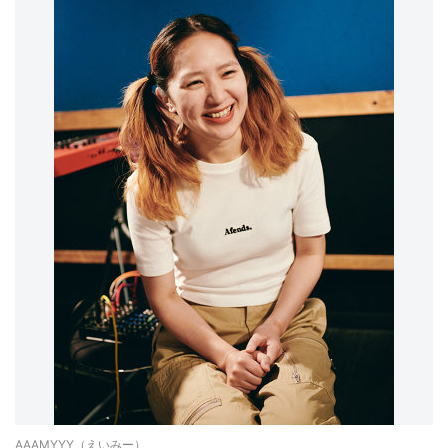
AAAMYYY（えいみー）