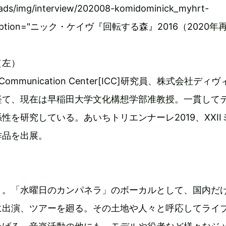
oads/img/interview/202008-komidominick_myhrt-
pg" caption="ニック・ケイヴ『回転する森』2016（2020年
（左）
rCommunication Center[ICC]研究員、株式会社ディ
経て、現在は早稲田大学文化構想学部准教授。一貫して
性を研究している。あいちトリエンナーレ2019、XXII
作品を出展。
ト。「水曜日のカンパネラ」のボーカルとして、国内だ
に出演、ツアーを廻る。その土地や人々と呼応してライ