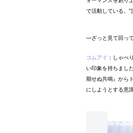
ォーマンスを創り
で活動している。"]
―ざっと見て回っ
コムアイ
：しゃべ
い印象を持ちまし
期せぬ共鳴』から
にしようとする意