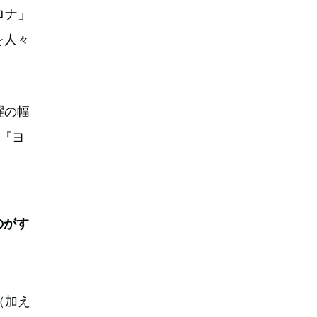
ロナ」
を人々
躍の幅
『ヨ
のがす
（加え