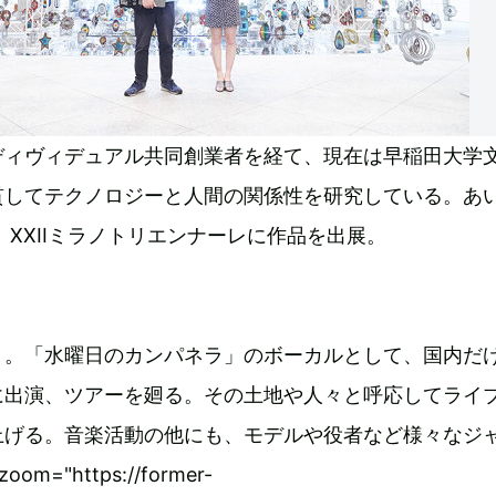
ディヴィデュアル共同創業者を経て、現在は早稲田大学
貫してテクノロジーと人間の関係性を研究している。あ
9、XXIIミラノトリエンナーレに作品を出展。
ト。「水曜日のカンパネラ」のボーカルとして、国内だ
に出演、ツアーを廻る。その土地や人々と呼応してライ
上げる。音楽活動の他にも、モデルや役者など様々なジ
m="https://former-