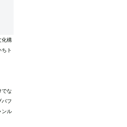
文化構
いちト
けでな
ブパフ
ャンル