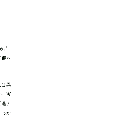
の破片
開催を
とは異
かし実
新進ア
すっか