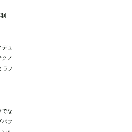
再制
ヴィデュ
テクノ
ミラノ
けでな
ブパフ