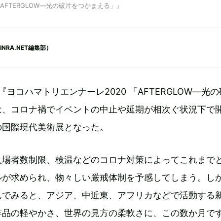
0「AFTERGLOW―光の破片をつかまえる」』
RA.NET編集部）
『ヨコハマトリエンナーレ2020 「AFTERGLOW―光
は、コロナ禍でイベントの中止や延期が相次ぐ状況下で
の国際現代美術展となった。
入場者数制限、検温などのコロナ対策によってこれまで
ルが求められ、物々しい厳戒体制を予感してしまう。し
んでみると、アジア、中近東、アフリカなどで活動する
作品の軽やかさ、世界の見方の柔軟さに、この数か月で