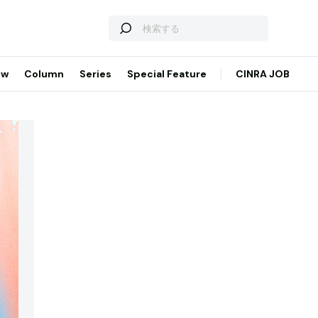
ew
Column
Series
Special Feature
CINRA JOB