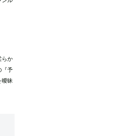
ャンル
柔らか
の『予
を曖昧