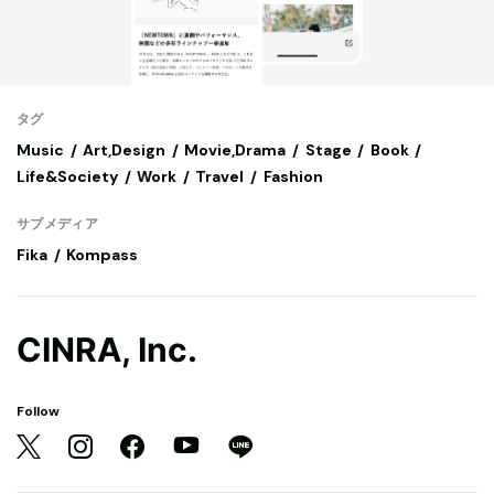
タグ
Music
Art,Design
Movie,Drama
Stage
Book
Life&Society
Work
Travel
Fashion
サブメディア
Fika
Kompass
CINRA, Inc.
Follow