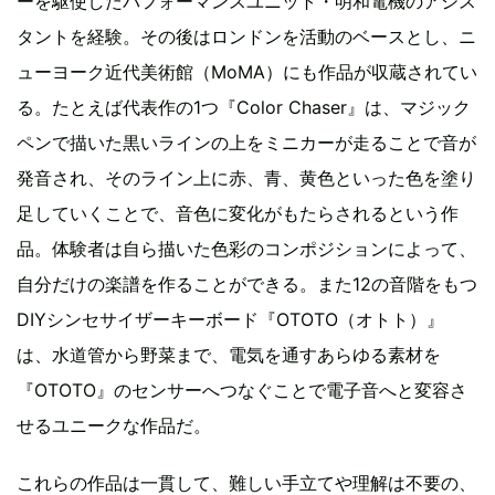
ーを駆使したパフォーマンスユニット・明和電機のアシス
タントを経験。その後はロンドンを活動のベースとし、ニ
ューヨーク近代美術館（MoMA）にも作品が収蔵されてい
る。たとえば代表作の1つ『Color Chaser』は、マジック
ペンで描いた黒いラインの上をミニカーが走ることで音が
発音され、そのライン上に赤、青、黄色といった色を塗り
足していくことで、音色に変化がもたらされるという作
品。体験者は自ら描いた色彩のコンポジションによって、
自分だけの楽譜を作ることができる。また12の音階をもつ
DIYシンセサイザーキーボード『OTOTO（オトト）』
は、水道管から野菜まで、電気を通すあらゆる素材を
『OTOTO』のセンサーへつなぐことで電子音へと変容さ
せるユニークな作品だ。
これらの作品は一貫して、難しい手立てや理解は不要の、