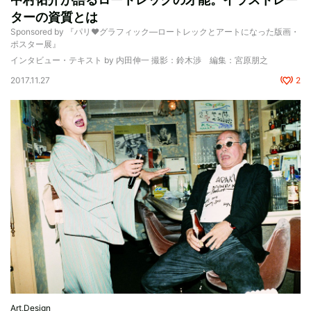
ターの資質とは
Sponsored by 『パリ♥グラフィック―ロートレックとアートになった版画・
ポスター展』
インタビュー・テキスト by 内田伸一 撮影：鈴木渉 編集：宮原朋之
2017.11.27
2
Art,Design