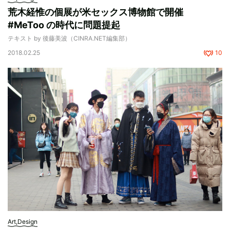
荒木経惟の個展が米セックス博物館で開催
#MeToo の時代に問題提起
テキスト by 後藤美波（CINRA.NET編集部）
2018.02.25
10
Art,Design