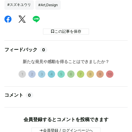
#スズキユウリ
#Art,Design
この記事を保存
フィードバック
0
新たな発見や感動を得ることはできましたか？
1
2
3
4
5
6
7
8
9
10
コメント
0
会員登録するとコメントを投稿できます
会員登録 / ログインページへ