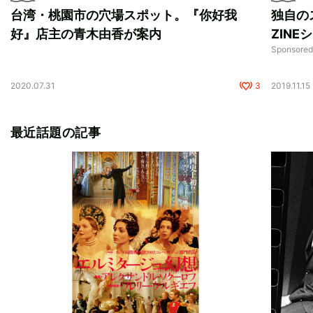
台湾・桃園市の穴場スポット。『你好我
独自の
好』店主の青木由香が案内
ZIN
Sponsored
2020.07.31
3
2019.11.15
最近話題の記事