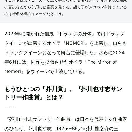
の言説などから引用した言葉を発する。語り手がメガホンを持っている
のは椎名林檎のイメージだという。
2023年に開かれた個展『ドラァグの身体』ではドラァグ
クイーンが出演するオペラ『NOMORI』を上演し、自らも
ドラァグクイーンとなって舞台に登場した。さらに2024
年6月には、同作を拡張させたオペラ『The Mirror of
Nomori』をウィーンで上演している。
もうひとつの「芥川賞」、『芥川也寸志サン
トリー作曲賞』とは？
『芥川也寸志サントリー作曲賞』は日本を代表する作曲家
のひとり、芥川也寸志（1925〜89／※芥川龍之介の三