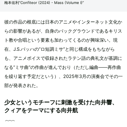
梅本佑利“Confiteor (2024) - Mass (Volume I)”
彼の作品の根底には日本のアニメやインターネット文化か
らの影響があるが、自身のバックグラウンドであるキリス
ト教や合唱という要素も加わってくるのが興味深い。現
在、J.S.バッハの“ロ短調ミサ”と同じ構成をもちながら
も、アニメボイスで収録されたラテン語の典礼文が基調に
なる“ミサ曲”の作曲が進んでおり（ただし編曲――再作曲
を繰り返す予定だという）、2025年3月の演奏会でその一
部が発表された。
少女というモチーフに刺激を受けた向井響、
クィアをテーマにする向井航