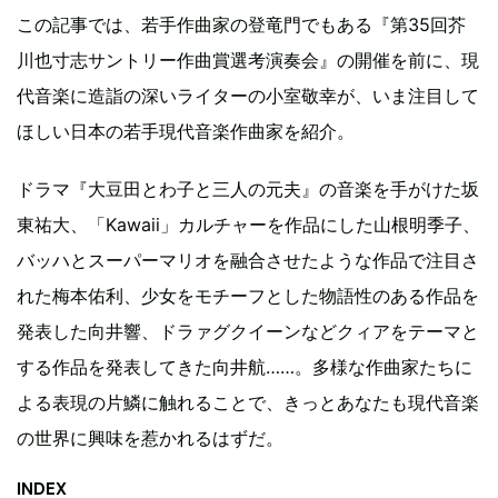
この記事では、若手作曲家の登竜門でもある『第35回芥
川也寸志サントリー作曲賞選考演奏会』の開催を前に、現
代音楽に造詣の深いライターの小室敬幸が、いま注目して
ほしい日本の若手現代音楽作曲家を紹介。
ドラマ『大豆田とわ子と三人の元夫』の音楽を手がけた坂
東祐大、「Kawaii」カルチャーを作品にした山根明季子、
バッハとスーパーマリオを融合させたような作品で注目さ
れた梅本佑利、少女をモチーフとした物語性のある作品を
発表した向井響、ドラァグクイーンなどクィアをテーマと
する作品を発表してきた向井航……。多様な作曲家たちに
よる表現の片鱗に触れることで、きっとあなたも現代音楽
の世界に興味を惹かれるはずだ。
INDEX