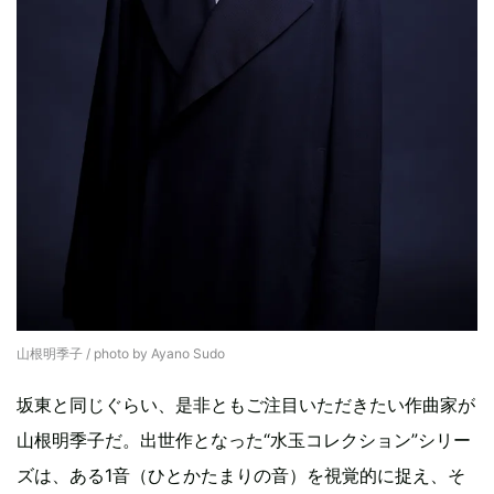
山根明季子 / photo by Ayano Sudo
坂東と同じぐらい、是非ともご注目いただきたい作曲家が
山根明季子だ。出世作となった“水玉コレクション”シリー
ズは、ある1音（ひとかたまりの音）を視覚的に捉え、そ