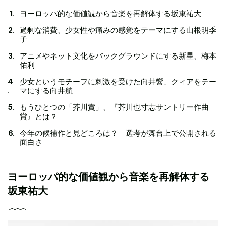
ヨーロッパ的な価値観から音楽を再解体する坂東祐大
過剰な消費、少女性や痛みの感覚をテーマにする山根明季
子
アニメやネット文化をバックグラウンドにする新星、梅本
佑利
少女というモチーフに刺激を受けた向井響、クィアをテー
マにする向井航
もうひとつの「芥川賞」、『芥川也寸志サントリー作曲
賞』とは？
今年の候補作と見どころは？ 選考が舞台上で公開される
面白さ
ヨーロッパ的な価値観から音楽を再解体する
坂東祐大