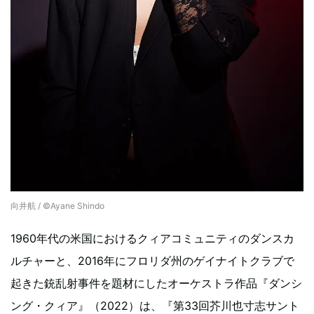
向井航 / ©︎Ayane Shindo
1960年代の米国におけるクィアコミュニティのダンスカ
ルチャーと、2016年にフロリダ州のゲイナイトクラブで
起きた銃乱射事件を題材にしたオーケストラ作品『ダンシ
ング・クィア』（2022）は、『第33回芥川也寸志サント