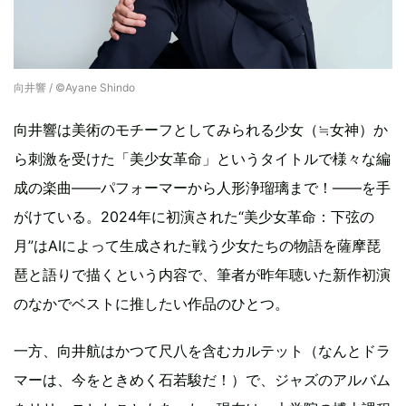
向井響 / ©︎Ayane Shindo
向井響は美術のモチーフとしてみられる少女（≒女神）か
ら刺激を受けた「美少女革命」というタイトルで様々な編
成の楽曲――パフォーマーから人形浄瑠璃まで！――を手
がけている。2024年に初演された“美少女革命：下弦の
月”はAIによって生成された戦う少女たちの物語を薩摩琵
琶と語りで描くという内容で、筆者が昨年聴いた新作初演
のなかでベストに推したい作品のひとつ。
一方、向井航はかつて尺八を含むカルテット（なんとドラ
マーは、今をときめく石若駿だ！）で、ジャズのアルバム