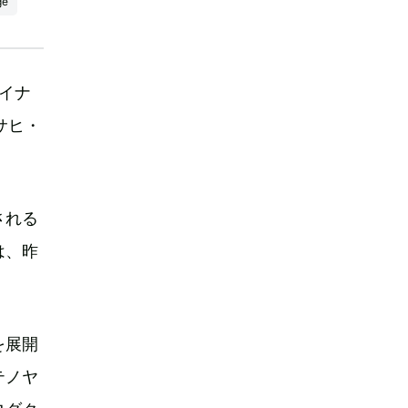
ge
オイナ
サヒ・
される
は、昨
を展開
テノヤ