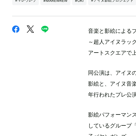
#マレウレウ
#アイヌ影絵プロジェクト
#MAREWREW
#OKI
音楽と影絵によるプ
～超人アイヌラック
アートスクエアで
同公演は、アイヌ
影絵と、アイヌ音
年行われたプレ公
影絵パフォーマン
しているグループ