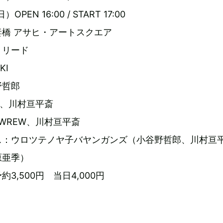
OPEN 16:00 / START 17:00
橋 アサヒ・アートスクエア
・リード
KI
野哲郎
I、川村亘平斎
EWREW、川村亘平斎
ス：ウロツテノヤ子バヤンガンズ（小谷野哲郎、川村亘
原亜季）
3,500円 当日4,000円