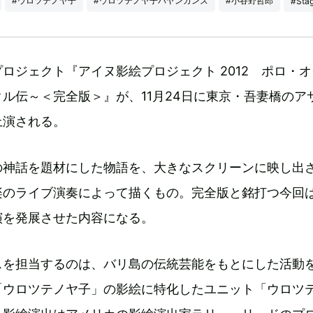
#ウロツテノヤ子
#ウロツテノヤ子バヤンガンズ
#小谷野哲郎
#Sta
ロジェクト『アイヌ影絵プロジェクト 2012 ポロ・
ル伝～＜完全版＞』が、11月24日に東京・吾妻橋のア
上演される。
の神話を題材にした物語を、大きなスクリーンに映し出
楽のライブ演奏によって描くもの。完全版と銘打つ今回
演を発展させた内容になる。
スを担当するのは、バリ島の伝統芸能をもとにした活動
「ウロツテノヤ子」の影絵に特化したユニット「ウロツ