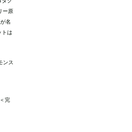
ロダク
ーリー原
斎が名
ットは
モンス
～＜完