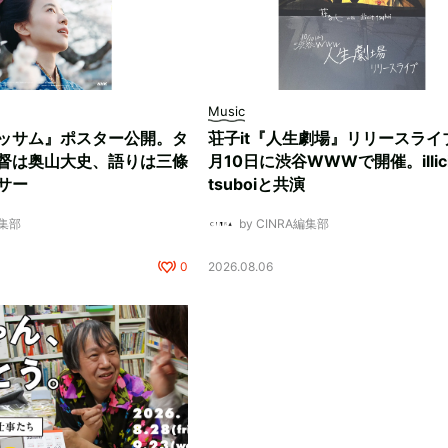
Music
ッサム』ポスター公開。タ
荘子it『人生劇場』リリースライ
督は奥山大史、語りは三條
月10日に渋谷WWWで開催。illici
サー
tsuboiと共演
編集部
by CINRA編集部
0
2026.08.06