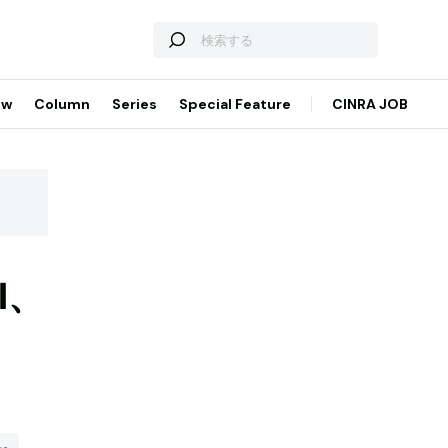
ew
Column
Series
Special Feature
CINRA JOB
I、