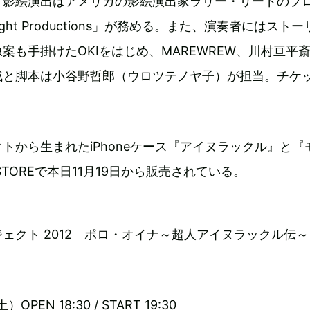
、影絵演出はアメリカの影絵演出家ラリー・リードのプ
ight Productions」が務める。また、演奏者にはスト
案も手掛けたOKIをはじめ、MAREWREW、川村亘平
成と脚本は小谷野哲郎（ウロツテノヤ子）が担当。チケ
トから生まれたiPhoneケース『アイヌラックル』と『
.STOREで本日11月19日から販売されている。
ェクト 2012 ポロ・オイナ～超人アイヌラックル伝
OPEN 18:30 / START 19:30