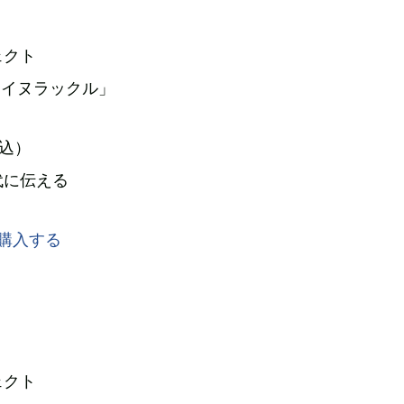
ェクト
「アイヌラックル」
税込）
代に伝える
ェクト