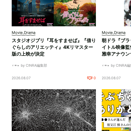
Movie,Drama
Movie,Drama
スタジオジブリ『耳をすませば』『借り
朝ドラ『ブラ
ぐらしのアリエッティ』4Kリマスター
イトル映像監
版の上映が決定
雅幸アナウン
by CINRA編集部
by CINRA
2026.08.07
0
2026.08.07