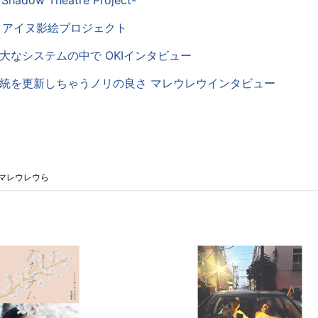
adow Theatre Project-
E > アイヌ影絵プロジェクト
> 巨大なシステムの中で OKIインタビュー
 > 伝統を更新しちゃうノリの良さ マレウレウインタビュー
マレウレウら