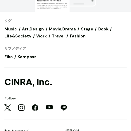
タグ
Music
Art,Design
Movie,Drama
Stage
Book
Life&Society
Work
Travel
Fashion
サブメディア
Fika
Kompass
CINRA, Inc.
Follow
私たちについて
運営会社