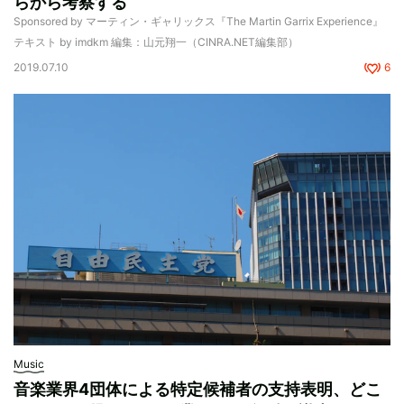
らから考察する
Sponsored by マーティン・ギャリックス『The Martin Garrix Experience』
テキスト by imdkm 編集：山元翔一（CINRA.NET編集部）
2019.07.10
6
Music
音楽業界4団体による特定候補者の支持表明、どこ