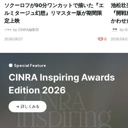
ソクーロフが90分ワンカットで描いた『エ
池松壮
ルミタージュ幻想』リマスター版が期間限
『開戦
定上映
かわせ
by CINRA編集部
by I
2026.08.07
0
2026.08.0
Special Feature
CINRA Inspiring Awards
Edition 2026
詳しくみる