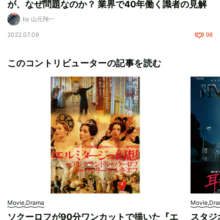
が、なぜ問題なのか？ 業界で40年働く識者の見解
by 山元翔一
2022.07.09
98
このコントリビューターの記事を読む
Movie,Drama
Movie,Dr
ソクーロフが90分ワンカットで描いた『エ
スタジ