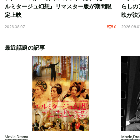
ルミタージュ幻想』リマスター版が期間限
らしの
定上映
映が決
2026.08.07
0
2026.08.0
最近話題の記事
Movie,Drama
Movie,Dr