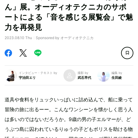
ん」展。オーディオテクニカのサポ
ートによる「音を感じる展覧会」で魅
力を再発見
2023.08.10 Thu
Sponsored by オーディオテクニカ
インタビュー・テキスト by
撮影 by
編集 by
宇治田エリ
武石早代
生田綾
道具や食料をリュックいっぱいに詰め込んで、船に乗って
冒険の旅に出るーー。こんなワンシーンを懐かしく思う人
は多いのではないだろうか。9歳の男の子エルマーが、ど
うぶつ島に囚われているりゅうの子どもボリスを助ける物