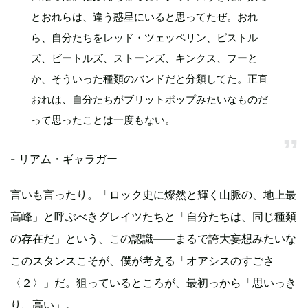
とおれらは、違う惑星にいると思ってたぜ。おれ
ら、自分たちをレッド・ツェッペリン、ピストル
ズ、ビートルズ、ストーンズ、キンクス、フーと
か、そういった種類のバンドだと分類してた。正直
おれは、自分たちがブリットポップみたいなものだ
って思ったことは一度もない。
- リアム・ギャラガー
言いも言ったり。「ロック史に燦然と輝く山脈の、地上最
高峰」と呼ぶべきグレイツたちと「自分たちは、同じ種類
の存在だ」という、この認識――まるで誇大妄想みたいな
このスタンスこそが、僕が考える「オアシスのすごさ
〈２〉」だ。狙っているところが、最初っから「思いっき
り、高い」。