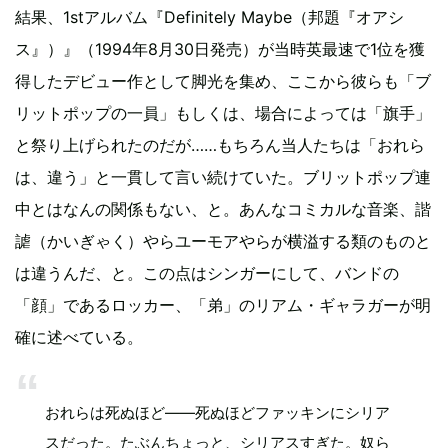
結果、1stアルバム『Definitely Maybe（邦題『オアシ
ス』）』（1994年8月30日発売）が当時英最速で1位を獲
得したデビュー作として脚光を集め、ここから彼らも「ブ
リットポップの一員」もしくは、場合によっては「旗手」
と祭り上げられたのだが……もちろん当人たちは「おれら
は、違う」と一貫して言い続けていた。ブリットポップ連
中とはなんの関係もない、と。あんなコミカルな音楽、諧
謔（かいぎゃく）やらユーモアやらが横溢する類のものと
は違うんだ、と。この点はシンガーにして、バンドの
「顔」であるロッカー、「弟」のリアム・ギャラガーが明
確に述べている。
おれらは死ぬほど――死ぬほどファッキンにシリア
スだった。たぶんちょっと、シリアスすぎた。奴ら