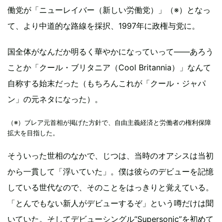
働党が「ニューレイバー（新しい労働党）」（※）となっ
て、より中道的な路線を採択、1997年に政権与党に。
国全体がなんだか明るく華やかになっていって――あろう
ことか「クール・ブリタニア（Cool Britannia）」なんて
自称する始末だった（もちろんこれが「クール・ジャパ
ン」の元ネタになった）。
（※）ブレア元首相が掲げた方針で、自由主義経済と労働者の権利保障
拡大を目指した。
そういった世相のなかで、じつは、当時のオアシスは当初
から一貫して「浮いていた」。僕は彼らのデビューを記憶
している世代なので、そのことをはっきりと覚えている。
「とんでもない新人がデビューするぞ」という噂だけは聞
いていた。そしてデビューシングル“Supersonic”を初めて