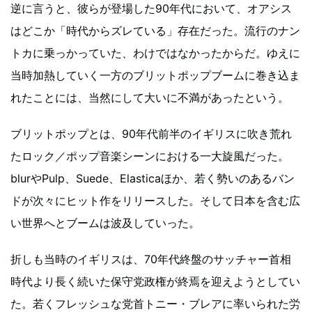
逆に言うと、彼らが登場した90年代において、オアシス
はどこか「時代からズレている」存在だった。流行のナン
トカに乗っかっていた、わけではなかったからだ。ゆえに
当時加熱していく一方のブリットポップブームに巻き込ま
れたことには、当然にして大いに不満があったという。
ブリットポップとは、90年代前半のイギリスに吹き荒れ
たロック／ポップ音楽シーンにおける一大旋風だった。
blurやPulp、Suede、Elasticaほか、若く勢いのあるバン
ドが次々にヒット作をリリースした。そして日本を含む広
い世界へとブームは波及していった。
折しも当時のイギリスは、70年代終盤のサッチャー首相
時代より長く続いた保守党政権が終焉を迎えようとしてい
た。若くフレッシュな党首トニー・ブレアに率いられた労