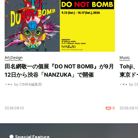
Art,Design
Music
田名網敬一の個展『DO NOT BOMB』が9月
Tohj
12日から渋谷「NANZUKA」で開催
東京ド
by CINRA編集部
by 
2026.08.10
0
2026.08.1
Special Feature