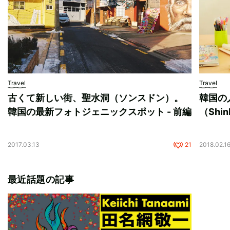
Travel
Travel
古くて新しい街、聖水洞（ソンスドン）。
韓国の
韓国の最新フォトジェニックスポット - 前編
（Shi
2017.03.13
21
2018.02.1
最近話題の記事