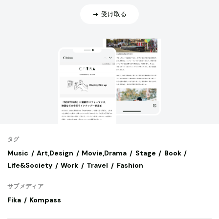
受け取る
タグ
Music
Art,Design
Movie,Drama
Stage
Book
Life&Society
Work
Travel
Fashion
サブメディア
Fika
Kompass