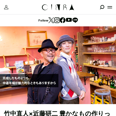
Follow
竹中直人×近藤研二 豊かなもの作りっ