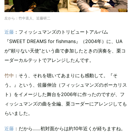
左から：竹中直人、近藤研二
近藤
：フィッシュマンズのトリビュートアルバム
『SWEET DREAMS for fishmans』（2004年）に、UA
が“頼りない天使”という曲で参加したときの演奏を、栗コ
ーダーカルテットでアレンジしたんです。
竹中
：そう、それを聴いてあまりにも感動して。『そ
う。』という、佐藤伸治（フィッシュマンズのボーカリス
ト）をイメージした舞台を2006年に作ったのですが、フ
ィッシュマンズの曲を全編、栗コーダーにアレンジしても
らいました。
近藤
：だから……初対面からは約10年近くが経ちますね。