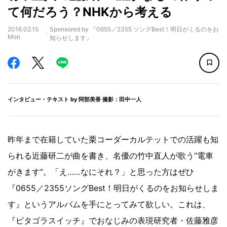
て何だろう？NHKから考える
2016.02.15
Sponsored by 『0655／2355 ソングBest！明日がくるのをお
Mon
知らせします』
インタビュー・テキスト by
阿部美香
撮影：田中一人
昨年まで在籍していた栗コーダーカルテットでの活躍も知
られる近藤研二が曲を書き、名優の竹中直人が歌う“電車
がきます”。「え……なにそれ？」と思った方はぜひ
『0655／2355ソングBest！明日がくるのをお知らせしま
す』というアルバムを手にとってみて欲しい。これは、
『ピタゴラスイッチ』でおなじみの表現研究者・佐藤雅彦