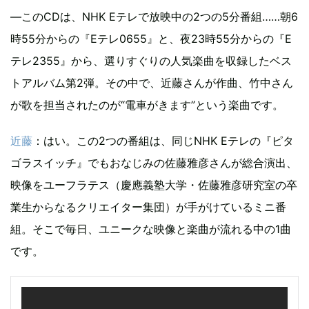
―このCDは、NHK Eテレで放映中の2つの5分番組……朝6
時55分からの『Eテレ0655』と、夜23時55分からの『E
テレ2355』から、選りすぐりの人気楽曲を収録したベス
トアルバム第2弾。その中で、近藤さんが作曲、竹中さん
が歌を担当されたのが“電車がきます”という楽曲です。
近藤
：はい。この2つの番組は、同じNHK Eテレの『ピタ
ゴラスイッチ』でもおなじみの佐藤雅彦さんが総合演出、
映像をユーフラテス（慶應義塾大学・佐藤雅彦研究室の卒
業生からなるクリエイター集団）が手がけているミニ番
組。そこで毎日、ユニークな映像と楽曲が流れる中の1曲
です。