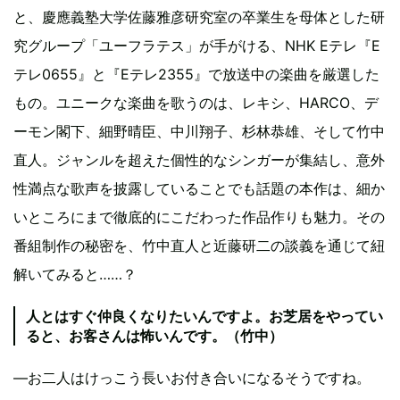
と、慶應義塾大学佐藤雅彦研究室の卒業生を母体とした研
究グループ「ユーフラテス」が手がける、NHK Eテレ『E
テレ0655』と『Eテレ2355』で放送中の楽曲を厳選した
もの。ユニークな楽曲を歌うのは、レキシ、HARCO、デ
ーモン閣下、細野晴臣、中川翔子、杉林恭雄、そして竹中
直人。ジャンルを超えた個性的なシンガーが集結し、意外
性満点な歌声を披露していることでも話題の本作は、細か
いところにまで徹底的にこだわった作品作りも魅力。その
番組制作の秘密を、竹中直人と近藤研二の談義を通じて紐
解いてみると……？
人とはすぐ仲良くなりたいんですよ。お芝居をやってい
ると、お客さんは怖いんです。（竹中）
―お二人はけっこう長いお付き合いになるそうですね。