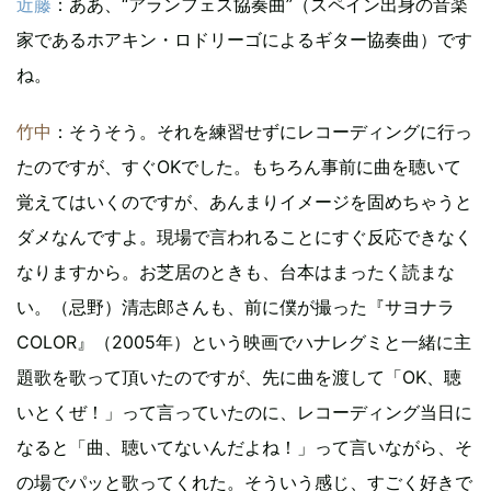
近藤
：ああ、“アランフェス協奏曲”（スペイン出身の音楽
家であるホアキン・ロドリーゴによるギター協奏曲）です
ね。
竹中
：そうそう。それを練習せずにレコーディングに行っ
たのですが、すぐOKでした。もちろん事前に曲を聴いて
覚えてはいくのですが、あんまりイメージを固めちゃうと
ダメなんですよ。現場で言われることにすぐ反応できなく
なりますから。お芝居のときも、台本はまったく読まな
い。（忌野）清志郎さんも、前に僕が撮った『サヨナラ
COLOR』（2005年）という映画でハナレグミと一緒に主
題歌を歌って頂いたのですが、先に曲を渡して「OK、聴
いとくぜ！」って言っていたのに、レコーディング当日に
なると「曲、聴いてないんだよね！」って言いながら、そ
の場でパッと歌ってくれた。そういう感じ、すごく好きで