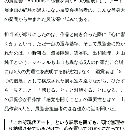
の展覧会『5Rooms - 感覚を開く5つの個展』は、アート
展企画の経験が過去にない展覧会担当者の、こんな等身大
の疑問から生まれた興味深い試みである。
担当者が頼りにしたのは、作品と向き合った際に「心に響
くか」という、ただ一点の選考基準。そして展覧会に招か
れたのは、小野耕石、齋藤陽道、染谷聡、出和絵理、丸山
純子という、ジャンルも出自も異なる5人の作家だ。会場
には5人の共通性を説明する解説文はなく、鑑賞者は「5
つの個展」として構成された展示室を巡りながら、ひたす
ら「見ること」「感じること」と対峙することになる。こ
の展覧会が目指す「感覚を開くこと」の重要性とは？ 出
品作家5人と、展覧会担当者の森谷佳永に話を聞いた。
「これぞ現代アート」という展示を観ても、頭で無理や
り納得させているだけで、心が置いてけぼりになってい