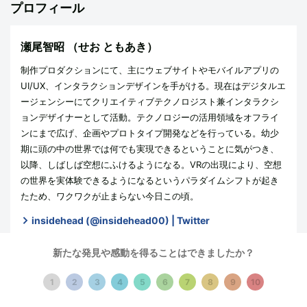
プロフィール
瀬尾智昭
（せお ともあき）
制作プロダクションにて、主にウェブサイトやモバイルアプリの
UI/UX、インタラクションデザインを手がける。現在はデジタルエ
ージェンシーにてクリエイティブテクノロジスト兼インタラクシ
ョンデザイナーとして活動。テクノロジーの活用領域をオフライ
ンにまで広げ、企画やプロトタイプ開発などを行っている。幼少
期に頭の中の世界では何でも実現できるということに気がつき、
以降、しばしば空想にふけるようになる。VRの出現により、空想
の世界を実体験できるようになるというパラダイムシフトが起き
たため、ワクワクが止まらない今日この頃。
insidehead (@insidehead00) | Twitter
新たな発見や感動を得ることはできましたか？
1
2
3
4
5
6
7
8
9
10
記事一覧をみる