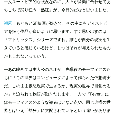
—反ユートピア的な状況なのに、人々が音楽に合わせてあ
ちこちで踊り狂う「熱狂」が、今日的だなと思いました。
瀬尾
：もともとSF映画が好きで、その中にもディストピ
アを扱う作品が多いように思います。すぐ思い出すのは
『マトリックス』シリーズですね。誰もが自分の現実を生
きていると感じているけど、じつはそれが与えられたもの
かもしれないっていう。
—あの映画では主人公のネオが、先導役のモーフィアスた
ちに「この世界はコンピュータによって作られた仮想現実
だ。このまま仮想現実で生きるか、現実の世界で目覚める
か」と迫られて物語が動きだします。一方で『Fever』に
はモーフィアスのような導者はいない点や、同じ虚構の世
界とはいえ「熱狂」に支配されているという違いがありま