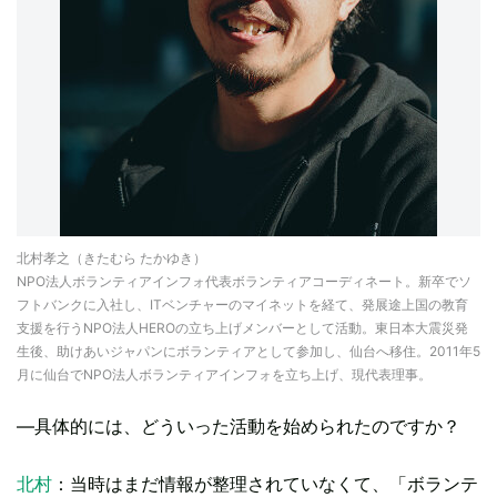
北村孝之（きたむら たかゆき）
NPO法人ボランティアインフォ代表ボランティアコーディネート。新卒でソ
フトバンクに入社し、ITベンチャーのマイネットを経て、発展途上国の教育
支援を行うNPO法人HEROの立ち上げメンバーとして活動。東日本大震災発
生後、助けあいジャパンにボランティアとして参加し、仙台へ移住。2011年5
月に仙台でNPO法人ボランティアインフォを立ち上げ、現代表理事。
―具体的には、どういった活動を始められたのですか？
北村
：当時はまだ情報が整理されていなくて、「ボランテ