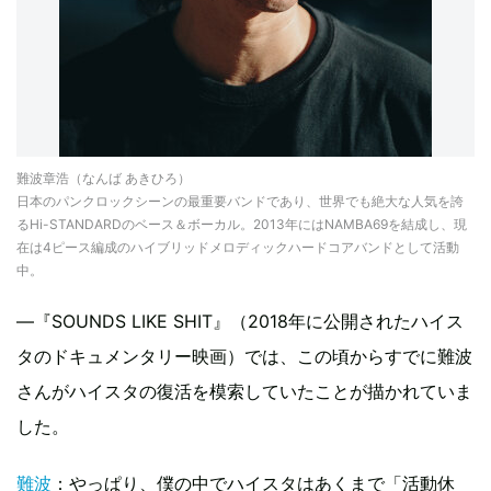
難波章浩（なんば あきひろ）
日本のパンクロックシーンの最重要バンドであり、世界でも絶大な人気を誇
るHi-STANDARDのベース＆ボーカル。2013年にはNAMBA69を結成し、現
在は4ピース編成のハイブリッドメロディックハードコアバンドとして活動
中。
―『SOUNDS LIKE SHIT』（2018年に公開されたハイス
タのドキュメンタリー映画）では、この頃からすでに難波
さんがハイスタの復活を模索していたことが描かれていま
した。
難波
：やっぱり、僕の中でハイスタはあくまで「活動休