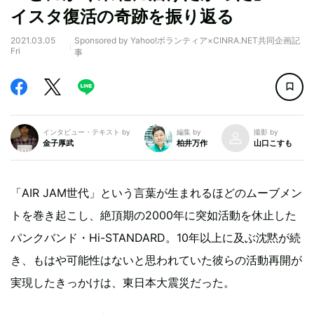
イスタ復活の奇跡を振り返る
2021.03.05
Sponsored by Yahoo!ボランティア×CINRA.NET共同企画記
Fri
事
インタビュー・テキスト by
編集 by
撮影 by
金子厚武
柏井万作
山口こすも
「AIR JAM世代」という言葉が生まれるほどのムーブメン
トを巻き起こし、絶頂期の2000年に突如活動を休止した
パンクバンド・Hi-STANDARD。10年以上に及ぶ沈黙が続
き、もはや可能性はないと思われていた彼らの活動再開が
実現したきっかけは、東日本大震災だった。